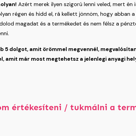
molyan!
Azért merek ilyen szigorú lenni veled, mert é
yan régen és hidd el, rá kellett jönnöm, hogy abban a 
dolod magadat és a termékedet és nem félsz a pénztő
nni.
ább 5 dolgot, amit örömmel megvennél, megvalósítan
 fel, amit már most megtehetsz a jelenlegi anyagi he
m értékesíteni / tukmálni a ter