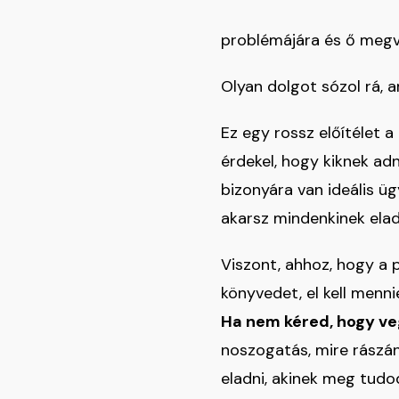
problémájára és ő megv
Olyan dolgot sózol rá, 
Ez egy rossz előítélet a
érdekel, hogy kiknek ad
bizonyára van ideális ü
akarsz mindenkinek elad
Viszont, ahhoz, hogy a 
könyvedet, el kell menni
Ha nem kéred, hogy ve
noszogatás, mire rászá
eladni, akinek meg tudo