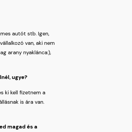
lmes autót stb. Igen,
állalkozó van, aki nem
ag arany nyaklánca:),
lnél, ugye?
s ki kell fizetnem a
llásnak is ára van.
zed magad és a