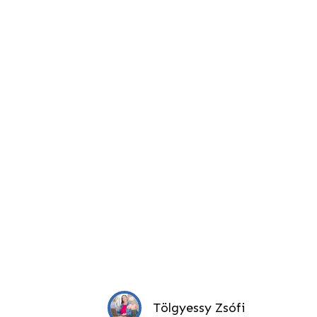
Tölgyessy Zsófi