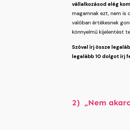
vállalkozásod elég ko
magamnak ezt, nem is ol
valóban értékesnek gon
könnyelmű kijelentést te
Szóval írj össze legal
legalább 10 dolgot írj
2) „
Nem akaro