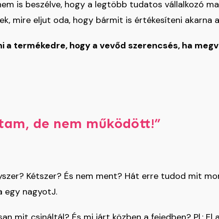
l nem is beszélve, hogy a legtöbb tudatos vállalkozó m
ek, mire eljut oda, hogy bármit is értékesíteni akarna a
ni a termékedre, hogy a vevőd szerencsés, ha megv
ltam, de nem működött!”
szer? Kétszer? És nem ment? Hát erre tudod mit mo
 egy nagyotJ.
 mit csináltál? És mi járt közben a fejedben? Pl.: El a