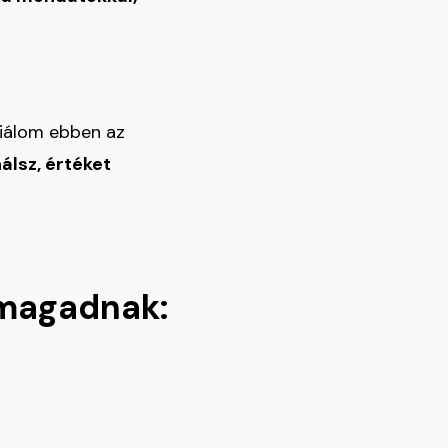
iniálom ebben az
álsz, értéket
 magadnak: