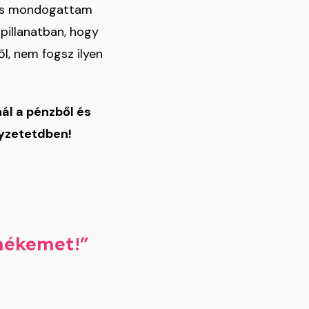
n is mondogattam
pillanatban, hogy
l, nem fogsz ilyen
ál a pénzből és
lyzetetdben!
mékemet!”