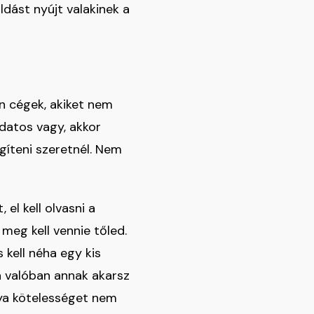
dást nyújt valakinek a
an cégek, akiket nem
udatos vagy, akkor
gíteni szeretnél. Nem
el kell olvasni a
 meg kell vennie tőled.
 kell néha egy kis
a valóban annak akarsz
tya kötelességet nem