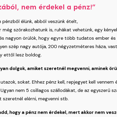
ából, nem érdekel a pénz!”
pénzből élünk, abból veszünk ételt,
kár még szórakozhatunk is, ruhákat vehetünk, egy kénye
s nagyon örülök, hogy egyre több tudatos ember és v
gyen szép nagy autója, 200 négyzetméteres háza, vast
y ettől lesz boldog.
yan dolgok, amiket szeretnél megvenni, aminek örü
utazok, sokat. Ehhez pénz kell, repjegyet kell vennem é
 Ugyan nem 5 csillagos szállodákat, de az egyszerű szá
 szeretnél elérni, megvenni stb.
dd, hogy a pénz nem érdekel, mert akkor nem ves