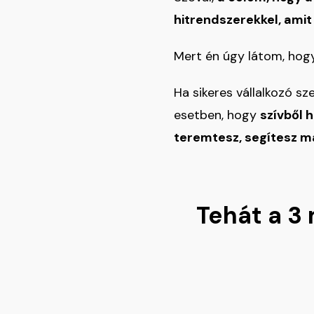
hitrendszerekkel, amit
Mert én úgy látom, hog
Ha sikeres vállalkozó sz
esetben, hogy
szívből 
teremtesz, segítesz má
Tehát a 3