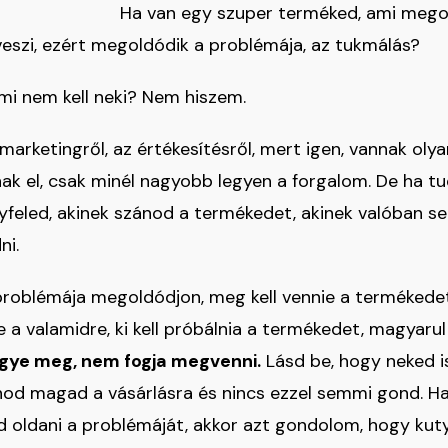
Ha van egy szuper terméked, ami megol
eszi, ezért megoldódik a problémája, az tukmálás?
ami nem kell neki? Nem hiszem.
 marketingről, az értékesítésről, mert igen, vannak oly
nak el, csak minél nagyobb legyen a forgalom. De ha t
gyfeled, akinek szánod a termékedet, akinek valóban se
ni.
problémája megoldódjon, meg kell vennie a termékedet, 
e a valamidre, ki kell próbálnia a termékedet, magyarul
gye meg, nem fogja megvenni.
Lásd be, hogy neked is
nod magad a vásárlásra és nincs ezzel semmi gond. H
d oldani a problémáját, akkor azt gondolom, hogy ku