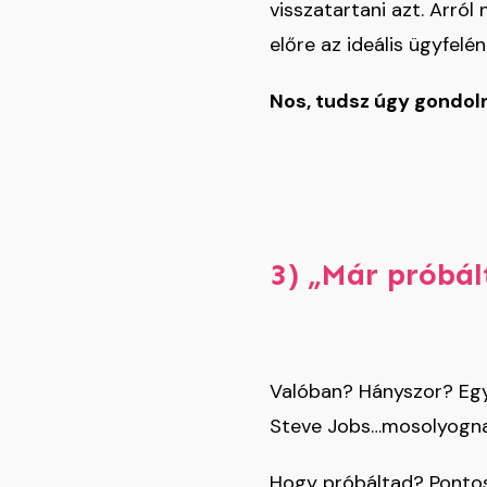
visszatartani azt. Arró
előre az ideális ügyfelén
Nos, tudsz úgy gondol
3) „Már próbá
Valóban? Hányszor? Egy
Steve Jobs…mosolyogna
Hogy próbáltad? Pontosan