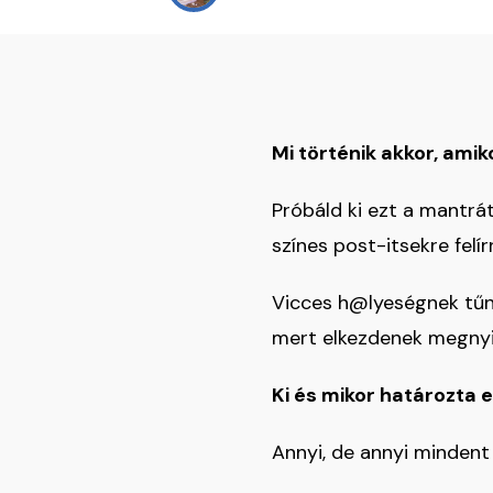
Mi történik akkor, ami
Próbáld ki ezt a mantrá
színes post-itsekre felírn
Vicces h@lyeségnek tűni
mert elkezdenek megnyit
Ki és mikor határozta 
Annyi, de annyi mindent