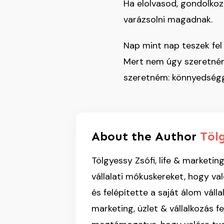
Ha elolvasod, gondolkozo
varázsolni magadnak.
Nap mint nap teszek fe
Mert nem úgy szeretném
szeretném: könnyedségge
About the Author
Töl
Tölgyessy Zsófi, life & market
vállalati mókuskereket, hogy va
és felépítette a saját álom válla
marketing, üzlet & vállalkozás f