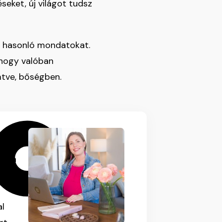
seket, új világot tudsz
z hasonló mondatokat.
hogy valóban
mtve, bőségben.
ta a
siát
al