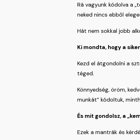
Rá vagyunk kódolva a „te
neked nincs ebből eleg
Hát nem sokkal jobb alk
Ki mondta, hogy a sike
Kezd el átgondolni a s
téged.
Könnyedség, öröm, kedv
munkát” kódoltuk, mint
És mit gondolsz, a „ke
Ezek a mantrák és kérdé