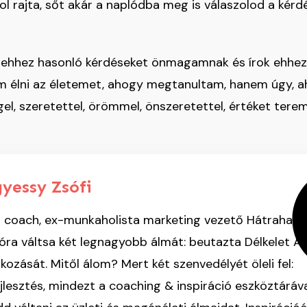
l rajta, sőt akár a naplódba meg is válaszolod a kérdé
l ehhez hasonló kérdéseket önmagamnak és írok ehhe
 élni az életemet, ahogy megtanultam, hanem úgy, a
l, szeretettel, örömmel, önszeretettel, értéket tere
gyessy Zsófi
ing coach, ex-munkaholista marketing vezető Hátrahagy
lóra váltsa két legnagyobb álmát: beutazta Délkelet Áz
lkozását. Mitől álom? Mert két szenvedélyét öleli fel:
ejlesztés, mindezt a coaching & inspiráció eszköztáráv