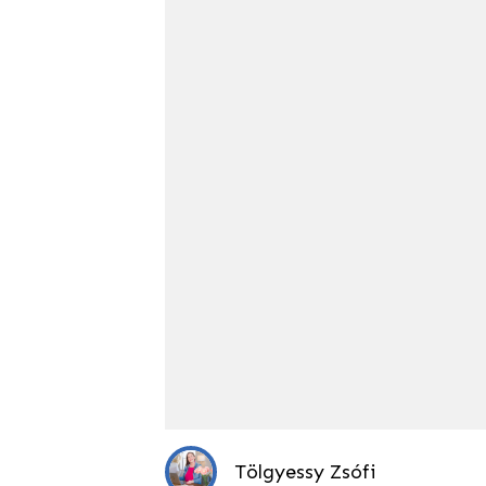
Tölgyessy Zsófi