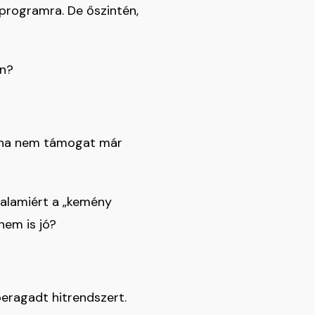
 programra. De őszintén,
én?
, ha nem támogat már
valamiért a „kemény
nem is jó?
beragadt hitrendszert.