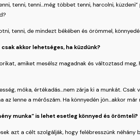
nni, tenni, tenni…még többet tenni, harcolni, küzdeni”
ed?
otni, tenni, de mindezt békében és örömmel, könnyed
r csak akkor lehetséges, ha küzdünk?
ztorikat, amiket mesélsz magadnak és változtasd meg
esség, móka, értékadás…nem zárja ki a munkát. Csak 
ha az lenne a mérőszám. Ha könnyedén jön…akkor már 
mény munka” is lehet esetleg könnyed és örömteli?
sek azt a célt szolgálják, hogy felébresszünk néhány 