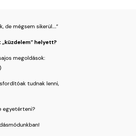
k, de mégsem sikerül….”
lt „küzdelem” helyett?
csajos megoldások:
)
fordítóak tudnak lenni,
e egyetérteni?
lkodásmódunkban!