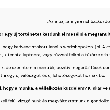
„Az a baj…annyira nehéz…küzdö
kor egy új történetet kezdünk el mesélni a megtanu
t, nagy kedvenc szokott lenni a workshopokon. (pl. A 
i, kitenni a laptopra, vagy rúzzsal felírni a tükörre stb.:
k, de szerintem a mantrák, pozitív megerősítések sors
ni egy új valóságot és új lehetőségeket hoznak be.
el, hogy a munka, a vállalkozás küzdelem?
Ki akar vel
 kell felül vizsgálnunk és megváltoztatnunk a gondo