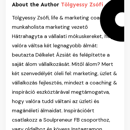
About the Author
Tölgyessy Zsófi
Tölgyessy Zsófi, life & marketing coach, ex-
munkaholista marketing vezető
Hátrahagyta a vállalati mókuskereket, hogy
valóra váltsa két legnagyobb álmát:
beutazta Délkelet Ázsiát és felépítette a
saját álom vállalkozását. Mitől álom? Mert
két szenvedélyét öleli fel: marketing, üzlet &
vállalkozás fejlesztés, mindezt a coaching &
inspiráció eszköztárával megtámogatva,
hogy valóra tudd váltani az üzleti és
magánéleti álmaidat. Inspirációért
csatlakozz a Soulpreneur FB csoporthoz,
vagy oldalhoz és kövess Instagramon