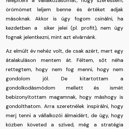
felépíteni a vállalkozásomat, hogy szeressem,
örömömet leljem benne és értéket adjak
másoknak. Akkor is úgy fogom csinálni, ha
kezdetben a siker jelei (pl. profit), nem úgy
fognak jelentkezni, mint azt elvárnánk.
Az elmúlt év nehéz volt, de csak azért, mert egy
átalakuláson mentem át. Féltem, sőt néha
rettegtem, hogy nem fog menni, hogy nem
gondolom jól. De kitartottam a
gondolkodásmódom mellett és ismét
bebizonyítottam magamnak, hogy máshogy is
gondolthatom. Arra szeretnélek inspirálni, hogy
merj tenni a vállalkozói álmaidért, de úgy, hogy
közben követed a szíved, még a stratégia