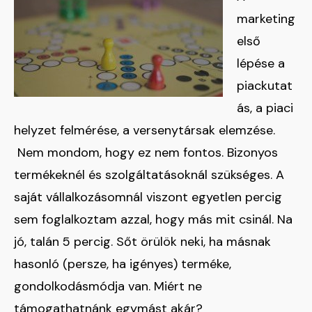
marketing
első
lépése a
piackutat
ás, a piaci
helyzet felmérése, a versenytársak elemzése.
Nem mondom, hogy ez nem fontos. Bizonyos
termékeknél és szolgáltatásoknál szükséges. A
saját vállalkozásomnál viszont egyetlen percig
sem foglalkoztam azzal, hogy más mit csinál. Na
jó, talán 5 percig. Sőt örülök neki, ha másnak
hasonló (persze, ha igényes) terméke,
gondolkodásmódja van. Miért ne
támogathatnánk egymást akár?