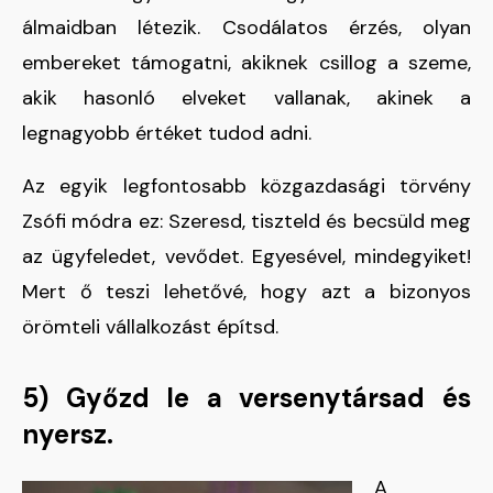
álmaidban létezik. Csodálatos érzés, olyan
embereket támogatni, akiknek csillog a szeme,
akik hasonló elveket vallanak, akinek a
legnagyobb értéket tudod adni.
Az egyik legfontosabb közgazdasági törvény
Zsófi módra ez: Szeresd, tiszteld és becsüld meg
az ügyfeledet, vevődet. Egyesével, mindegyiket!
Mert ő teszi lehetővé, hogy azt a bizonyos
örömteli vállalkozást építsd.
5) Győzd le a versenytársad és
nyersz.
A