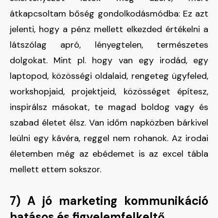
átkapcsoltam bőség gondolkodásmódba: Ez azt
jelenti, hogy a pénz mellett elkezded értékelni a
látszólag apró, lényegtelen, természetes
dolgokat. Mint pl. hogy van egy irodád, egy
laptopod, közösségi oldalaid, rengeteg ügyfeled,
workshopjaid, projektjeid, közösséget építesz,
inspirálsz másokat, te magad boldog vagy és
szabad életet élsz. Van időm napközben bárkivel
leülni egy kávéra, reggel nem rohanok. Az irodai
életemben még az ebédemet is az excel tábla
mellett ettem sokszor.
7) A jó marketing kommunikáció
hatásos és figyelemfelkeltő.