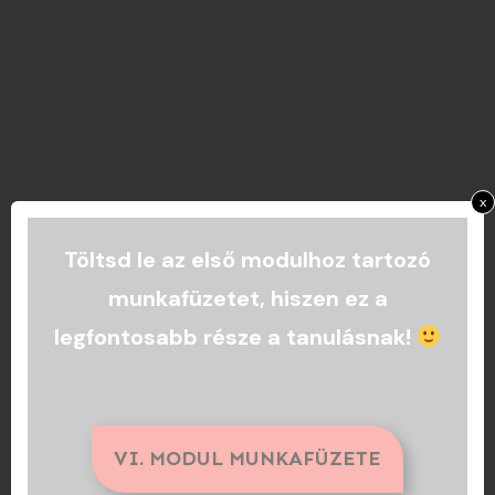
x
Töltsd le az első modulhoz tartozó
munkafüzetet, hiszen ez a
legfontosabb része a tanulásnak!
VI. MODUL MUNKAFÜZETE