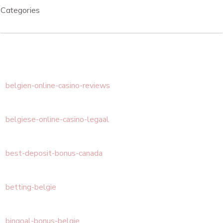
Categories
belgien-online-casino-reviews
belgiese-online-casino-legaal
best-deposit-bonus-canada
betting-belgie
bingoal-bonus-belgie