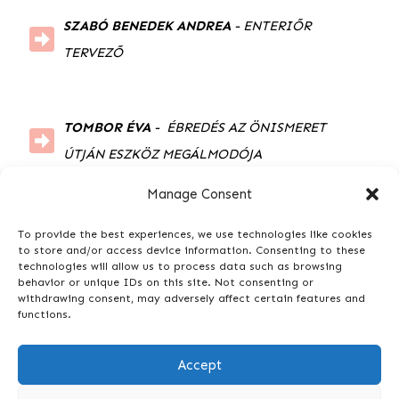
SZABÓ BENEDEK ANDREA 
- ENTERIŐR 
TERVEZŐ
TOMBOR ÉVA 
-  ÉBREDÉS AZ ÖNISMERET 
ÚTJÁN ESZKÖZ MEGÁLMODÓJA
Manage Consent
To provide the best experiences, we use technologies like cookies
to store and/or access device information. Consenting to these
technologies will allow us to process data such as browsing
behavior or unique IDs on this site. Not consenting or
withdrawing consent, may adversely affect certain features and
functions.
Általános Szerződési Feltételek és Adatvédelmi
Accept
Tájékoztató elolvasása!