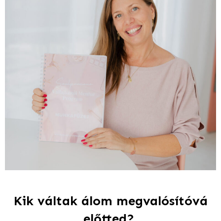
Kik váltak álom megvalósítóvá
előtted?