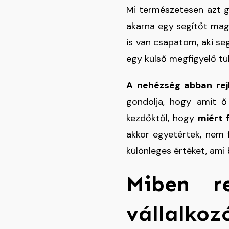
Mi természetesen azt g
akarna egy segítőt maga
is van csapatom, aki se
egy külső megfigyelő tü
A nehézség abban rej
gondolja, hogy amit ő
kezdőktől, hogy
miért 
akkor egyetértek, nem f
különleges értéket, ami
Miben re
vállalkoz