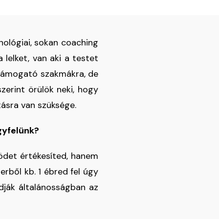
hológiai, sokan coaching
lelket, van aki a testet
 támogató szakmákra, de
zerint örülök neki, hogy
ásra van szüksége.
gyfelünk?
det értékesíted, hanem
rből kb. 1 ébred fel úgy
udják általánosságban az