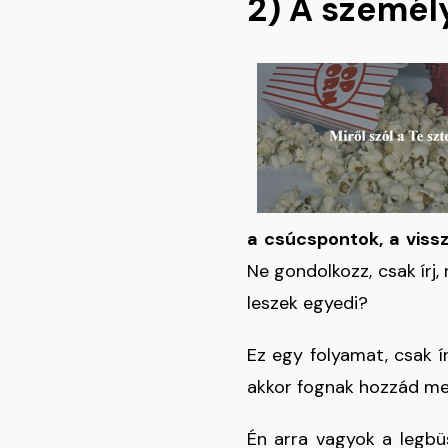
2) A személ
a csúcspontok, a viss
Ne gondolkozz, csak írj,
leszek egyedi?
Ez egy folyamat, csak ír
akkor fognak hozzád m
Én arra vagyok a legbü