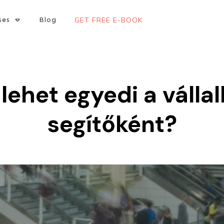
ses
Blog
GET FREE E-BOOK
lehet egyedi a válla
segítőként?