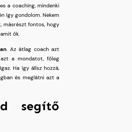
es a coaching, mindenki
s én így gondolom. Nekem
k, másrészt fontos, hogy
amit ők.
ban
. Az átlag coach azt
 azt a mondatot, főleg
Igaz. Ha így állsz hozzá,
magban és meglátni azt a
ed segítő