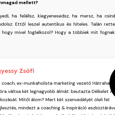
 önmagad mellett?
yedi, ha felállsz, kiegyenesedsz, ha mersz, ha csi
ndolsz. Ettől leszel autentikus és hiteles. Talán rett
 hogy mivel foglalkozol? Hogy a többiek mit fognak 
gyessy Zsófi
ing coach, ex-munkaholista marketing vezető Hátrahagy
lóra váltsa két legnagyobb álmát: beutazta Délkelet Áz
lkozását. Mitől álom? Mert két szenvedélyét öleli fel:
ejlesztés, mindezt a coaching & inspiráció eszköztáráv