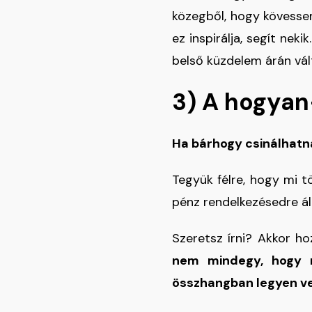
közegből, hogy kövessem
ez inspirálja, segít nek
belső küzdelem árán vál
3) A hogyan
Ha bárhogy csinálhatná
Tegyük félre, hogy mi t
pénz rendelkezésedre ál
Szeretsz írni? Akkor ho
nem mindegy, hogy mi
összhangban legyen ve