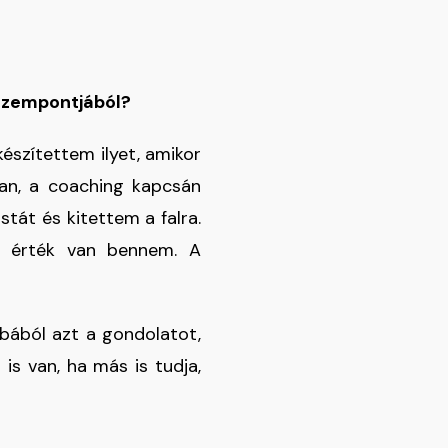
 szempontjából?
 készítettem ilyet, amikor
ban, a coaching kapcsán
tát és kitettem a falra.
s érték van bennem. A
obából azt a gondolatot,
is van, ha más is tudja,