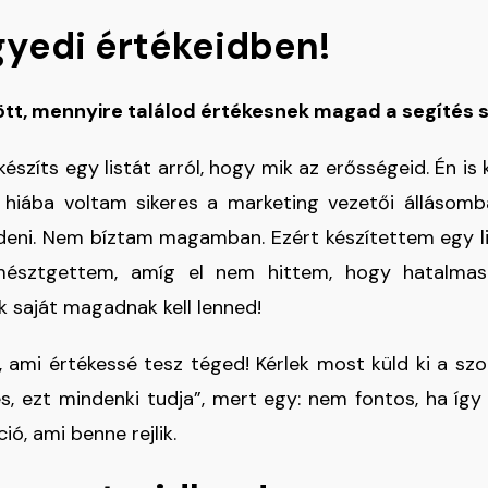
egyedi értékeidben!
zött, mennyire találod értékesnek magad a segítés
készíts egy listát arról, hogy mik az erősségeid. Én is
 hiába voltam sikeres a marketing vezetői állásom
zdeni. Nem bíztam magamban. Ezért készítettem egy lis
mésztgettem, amíg el nem hittem, hogy hatalma
k saját magadnak kell lenned!
e, ami értékessé tesz téged! Kérlek most küld ki a sz
, ezt mindenki tudja”, mert egy: nem fontos, ha így 
ió, ami benne rejlik.