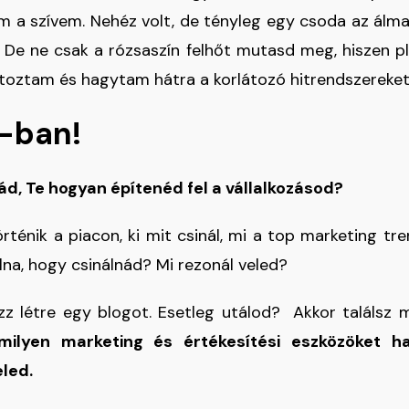
 a szívem. Nehéz volt, de tényleg egy csoda az álma
ik. De ne csak a rózsaszín felhőt mutasd meg, hiszen 
toztam és hagytam hátra a korlátozó hitrendszereket
-ban!
d, Te hogyan építenéd fel a vállalkozásod?
örténik a piacon, ki mit csinál, mi a top marketing tr
lna, hogy csinálnád? Mi rezonál veled?
zz létre egy blogot. Esetleg utálod? Akkor találsz m
lyen marketing és értékesítési eszközöket ha
led.