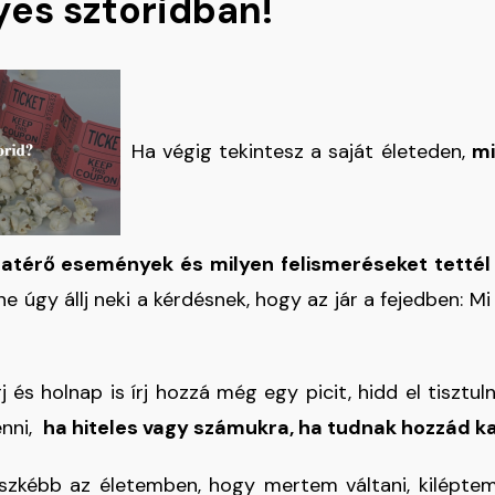
yes sztoridban!
Ha végig tekintesz a saját életeden,
mi
zatérő események és milyen felismeréseket tettél
 ne úgy állj neki a kérdésnek, hogy az jár a fejedben: 
j és holnap is írj hozzá még egy picit, hidd el tisztu
enni,
ha hiteles vagy számukra, ha tudnak hozzád k
szkébb az életemben, hogy mertem váltani, kiléptem 