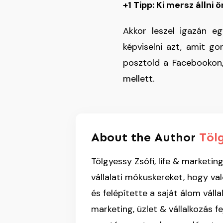
+1 Tipp:
Ki mersz állni
Akkor leszel igazán eg
képviselni azt, amit go
posztold a Facebookon,
mellett.
About the Author
Töl
Tölgyessy Zsófi, life & market
vállalati mókuskereket, hogy va
és felépítette a saját álom válla
marketing, üzlet & vállalkozás f