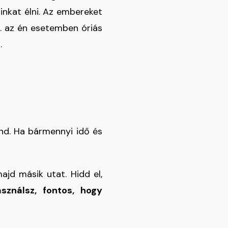
inkat élni. Az embereket
pl. az én esetemben óriás
.
end. Ha bármennyi idő és
ajd másik utat. Hidd el,
sználsz, fontos, hogy