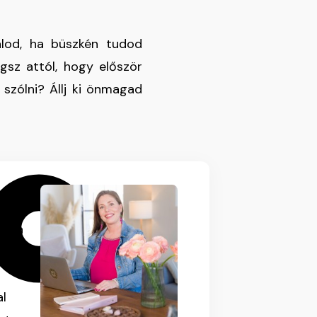
nálod, ha büszkén tudod
egsz attól, hogy először
szólni? Állj ki önmagad
ta a
siát
al