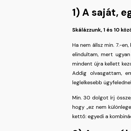
1) A saját, 
Skálázzunk,
1 és 10 kö
Ha nem állsz min. 7.-en, 
elindultam, mert ugyan
mindent újra kellett ke
Addig olvasgattam, e
leglelkesebb ügyfeledne
Min. 30 dolgot írj össz
hogy „ez nem különleges
kettő: egyedi a kombinác