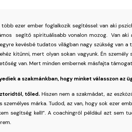
több ezer ember foglalkozik segítéssel: van aki pszic
ámos segítő spirituálisabb vonalon mozog. Van aki a 
s egyre kevésbé tudatos világban nagy szükség van a
ehéz kitűnni, mert olyan sokan vagyunk. Én személy s
lehetőség van. Mert minden embernek másfajta támogat
gyediek a szakmánkban, hogy minket válasszon az ü
toridtól, tőled.
Hiszen nem a szakmádat, az eszközö
s személyes márka. Tudod, az van, hogy sok ezer embe
nekem segítség kell!”. A coachingról például azt sem t
erem.