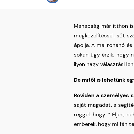
Manapság már itthon is 
megközelítéssel, sőt sz
ápolja. A mai rohanó é
sokan úgy érzik, hogy n
ilyen nagy választási 
De mitől is lehetünk e
Röviden a személyes sz
saját magadat, a segíté
reggel, hogy: ” Éljen, 
emberek, hogy mi fán t