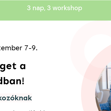
3 nap, 3 workshop
tember 7-9.
get a
dban!
lkozóknak