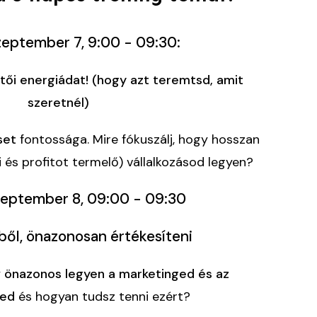
Szeptember 7, 9:00 - 09:30:
tői energiádat! (hogy azt teremtsd, amit
szeretnél)
dset
fontossága. Mire fókuszálj, hogy hosszan
 és profitot termelő) vállalkozásod legyen?
zeptember 8, 09:00 - 09:30
ből, önazonosan értékesíteni
y
önazonos legyen a marketinged és az
sed
és hogyan tudsz tenni ezért?