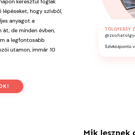
 napon keresztül foglak
 lépéseket, hogy szívből,
eljes anyagot a
TÖLGYESSY Z
át, de minden évben,
@zsofiatolgy
om a legfontosabb
Szívközpontú v
ozói utamon, immár 10
OK!
Mik lesznek 