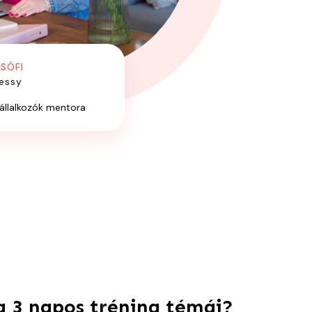
SÓFI
essy
állalkozók mentora
a 3 napos tréning témái?