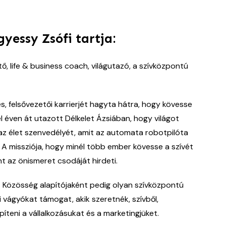
gyessy Zsófi tartja:
ő, life & business coach, világutazó, a szívközpontú
es, felsővezetői karrierjét hagyta hátra, hogy kövesse
fél éven át utazott Délkelet Ázsiában, hogy világot
az élet szenvedélyét, amit az automata robotpilóta
A missziója, hogy minél több ember kövesse a szívét
nt az önismeret csodáját hirdeti.
Közösség alapítójaként pedig olyan szívközpontú
ni vágyókat támogat, akik szeretnék, szívből,
teni a vállalkozásukat és a marketingjüket.