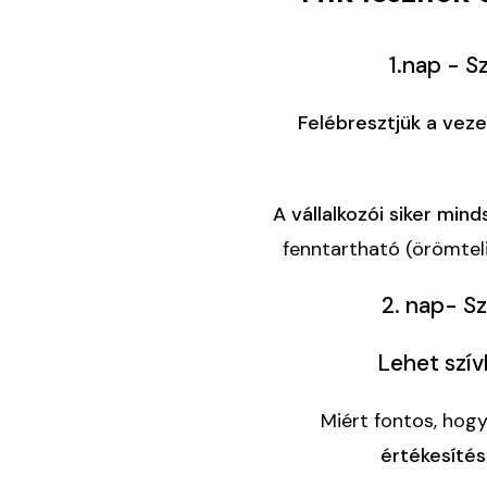
1.nap - 
Felébresztjük a veze
A vállalkozói siker min
fenntartható (örömteli
2. nap- S
Lehet szív
Miért fontos, hog
értékesíté