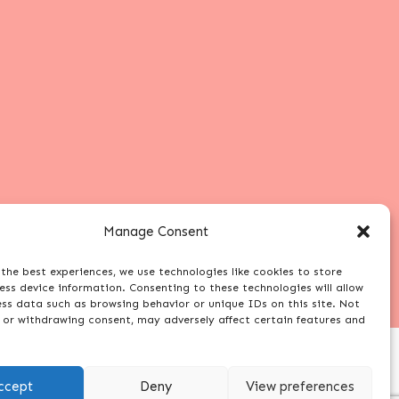
Manage Consent
the best experiences, we use technologies like cookies to store
ss device information. Consenting to these technologies will allow
ess data such as browsing behavior or unique IDs on this site. Not
 or withdrawing consent, may adversely affect certain features and
ccept
Deny
View preferences
Szeretnél kérdezni?
info@tolgyessyzsofi.hu