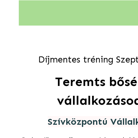
Díjmentes tréning Szep
Teremts bősé
vállalkozáso
Szívközpontú Válla