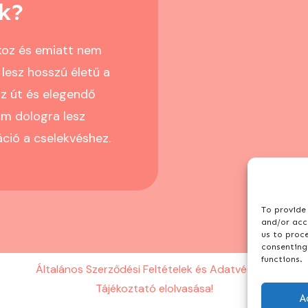
k?
koz és emiatt nem
lesz hosszú életű a
az út és elegendő
om dologra lesz
áció a cselekvéshez.
To provide 
and/or acce
us to proc
consenting
functions.
Általános Szerződési Feltételek és Adatvédelmi
Tájékoztató elolvasása!
A