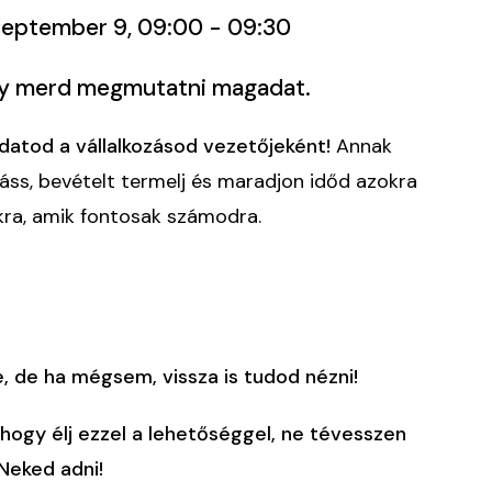
Szeptember 9, 09:00 - 09:30
ogy merd megmutatni magadat.
datod a vállalkozásod vezetőjeként!
Annak
láss, bevételt termelj és maradjon időd azokra
kra, amik fontosak számodra.
e, de ha mégsem, vissza is tudod nézni!
 hogy élj ezzel a lehetőséggel, ne tévesszen
Neked adni!