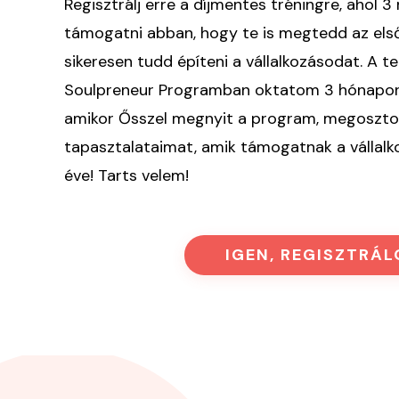
Regisztrálj erre a díjmentes tréningre, ahol 3
támogatni abban, hogy te is megtedd az első
sikeresen tudd építeni a vállalkozásodat. A t
Soulpreneur Programban oktatom 3 hónapon 
amikor Ősszel megnyit a program, megoszt
tapasztalataimat, amik támogatnak a vállalk
éve! Tarts velem!
IGEN, REGISZTRÁL