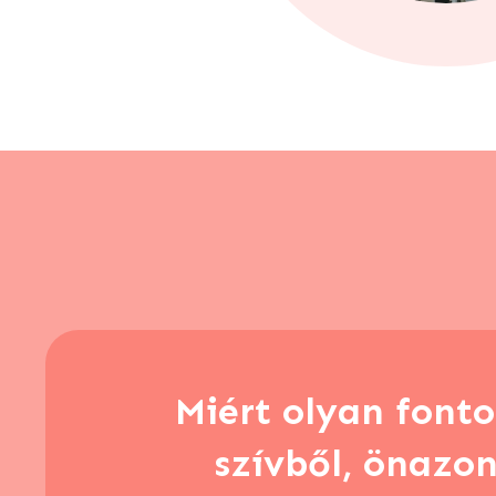
Miért olyan fonto
szívből, önazo