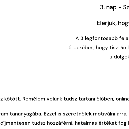
3. nap - 
Elérjük, h
A
3 legfontosabb fela
érdekében, hogy tisztán 
a dolgo
z kötött. Remélem velünk tudsz tartani élőben, onlin
am tananyagába. Ezzel is szeretnélek motiválni arra,
díjmentesen tudsz hozzáférni, hatalmas értéket fog 