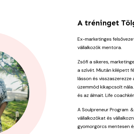
A tréninget Töl
Ex-marketinges felsővezet
vállalkozók mentora.
Zsófi a sikeres, marketing
a szívét. Miután kilépett 
lásson és visszaszerezze 
üzemmód kikapcsolt nála. 
és az álmait. Life coachké
A Soulpreneur Program ＆ 
vállalkozókat és vállalkoz
gyomorgörcs mentesen épí