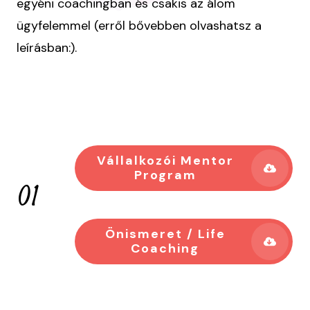
egyéni coachingban és csakis az álom
ügyfelemmel (erről bővebben olvashatsz a
leírásban:).
Vállalkozói Mentor
Program
01
Önismeret / Life
Coaching