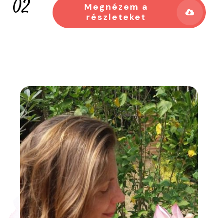
02
Megnézem a
részleteket