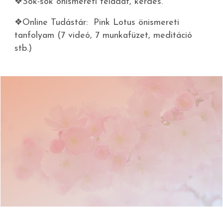
❖Sok-sok önismereti feladat, kérdés.
❖Online Tudástár: Pink Lotus önismereti
tanfolyam (7 videó, 7 munkafüzet, meditáció
stb.)