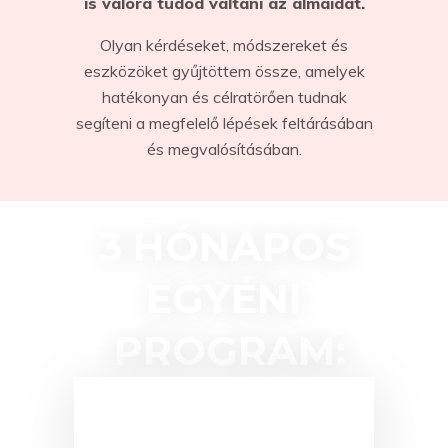
is valóra tudod váltani az álmaidat.
Olyan kérdéseket, módszereket és
eszközöket gyűjtöttem össze, amelyek
hatékonyan és célratörően tudnak
segíteni a megfelelő lépések feltárásában
és megvalósításában.
3 HÓNAPOS
EGYÉNI
PROGRAM: