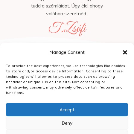
tudd a számláidat. Úgy éld, ahogy
valóban szeretnéd.
T.Zsófi
Manage Consent
To provide the best experiences, we use technologies like cookies
to store and/or access device information. Consenting to these
technologies will allow us to process data such as browsing
behavior or unique IDs on this site. Not consenting or
withdrawing consent, may adversely affect certain features and
functions.
Általános Szerződési Feltételek és Adatvédelmi
Accept
Tájékoztató elolvasása!
Deny