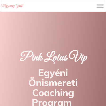
Pink Lotus Vip
Egyéni
Önismereti
Coaching
Program