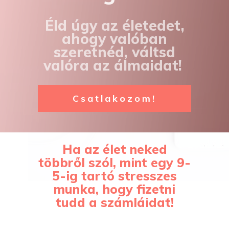
Éld úgy az életedet,
ahogy valóban
szeretnéd, váltsd
valóra az álmaidat!
Csatlakozom!
Ha az élet neked
többről szól, mint egy 9-
5-ig tartó stresszes
munka, hogy fizetni
tudd a számláidat!