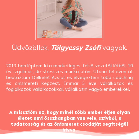
Üdvözöllek,
Tölgyessy Zsófi
vagyok.
2013-ban léptem ki a marketinges, felső-vezetői létből, 10
év izgalmas, de stresszes munka után.
Utána fél éven át
beutaztam Délkelet Ázsiát és elvégeztem több coaching
és önismereti képzést.
Immár 5 éve vállalkozok és
foglalkozok vállalkozókkal, vállalkozni vágyó emberekkel.
A misszióm az, hogy minél több ember éljen olyan
életet ami összhangban van vele, szívből, a
tudatosság és az önismeret csodáját segítségül
hívva
.