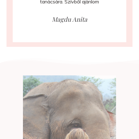
tanàcsàra. Szívből ajànlom
Magdu Anita