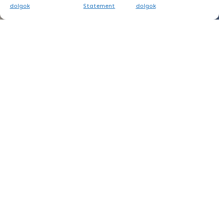
dolgok
Statement
dolgok
Szeretnéd, ha személyesen
mentorálnálak, hogy a te is
felépítsd a sikeres
vállalkozásodat, de szívből,
önazonosan?