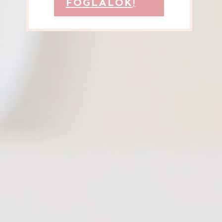
FOGLALOK
!