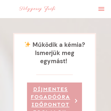
Tölgyessy Zsófi
Működik a kémia?
Ismerjük meg
egymást!
DÍJMENTES
FOGADÓÓRA
IDŐPONTOT