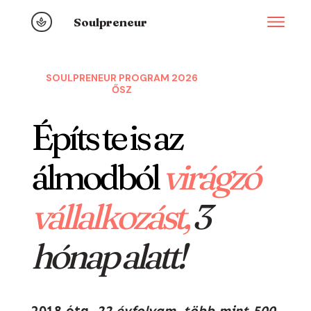
Soulpreneur
SOULPRENEUR PROGRAM 2026
ŐSZ
Építs te is az
álmodból
virágzó
vállalkozást,
3
hónap alatt!
2018 óta,
22 évfolyam,
több mint 500