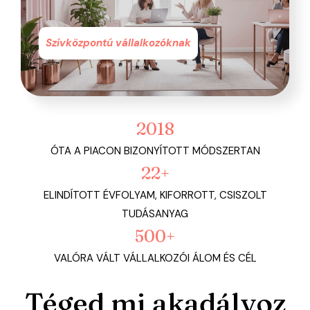
Szívközpontú vállalkozóknak
2018
ÓTA A PIACON BIZONYÍTOTT MÓDSZERTAN
22+
ELINDÍTOTT ÉVFOLYAM, KIFORROTT, CSISZOLT
TUDÁSANYAG
500+
VALÓRA VÁLT VÁLLALKOZÓI ÁLOM ÉS CÉL
Téged mi akadályoz