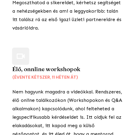
Megoszthatod a sikereidet, kérhetsz segítséget
a nehézségekben és ami a leggyakoribb: talán
itt találsz rá az első igazi üzleti partnereidre és
vásárlóidra.
Élő, onnline workshopok
(ÉVENTE KÉTSZER, 11 HÉTEN ÁT)
Nem hagyunk magadra a videókkal. Rendszeres,
élő online találkozókon (Workshopokon és Q&A
alkalmakon) kapcsolódunk, ahol felteheted a
legspecifikusabb kérdéseidet is. Itt oldjuk fel az
elakadásokat, itt kapod meg a külső
nézőpontot, és itt éled át, hogy a mentorod