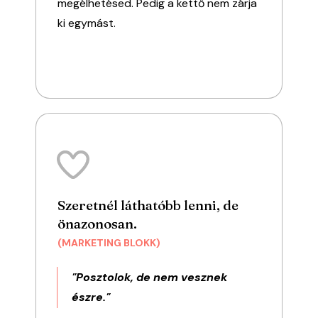
megélhetésed. Pedig a kettő nem zárja
ki egymást.
Szeretnél láthatóbb lenni, de
önazonosan.
(MARKETING BLOKK)
"Posztolok, de nem vesznek
észre."