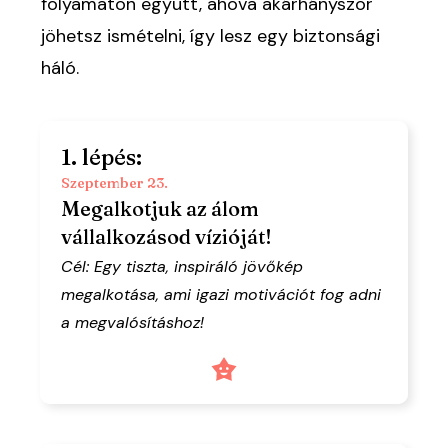
folyamaton együtt, ahova akárhányszor
jöhetsz ismételni, így lesz egy biztonsági
háló.
1. lépés:
Szeptember 23.
Megalkotjuk az álom
vállalkozásod vízióját!
Cél: Egy tiszta, inspiráló jövőkép
megalkotása, ami igazi motivációt fog adni
a megvalósításhoz!