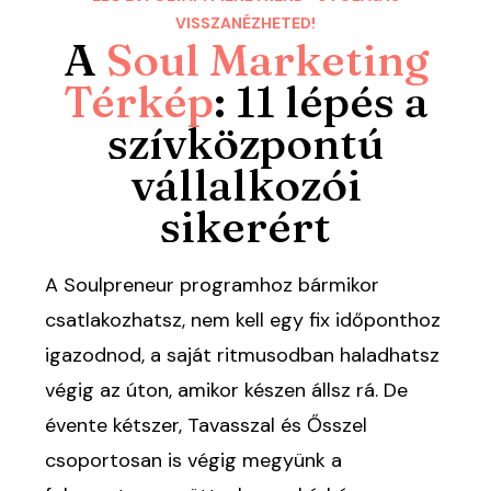
VISSZANÉZHETED!
A
Soul Marketing
Térkép
: 11 lépés a
szívközpontú
vállalkozói
sikerért
A Soulpreneur programhoz bármikor
csatlakozhatsz, nem kell egy fix időponthoz
igazodnod, a saját ritmusodban haladhatsz
végig az úton, amikor készen állsz rá. De
évente kétszer, Tavasszal és Ősszel
csoportosan is végig megyünk a