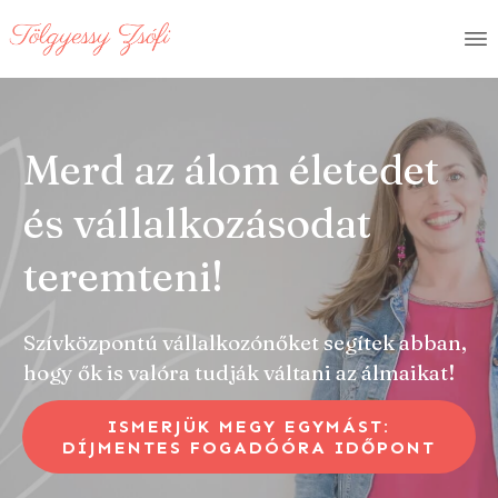
Mentora
Merd az álom életedet
és vállalkozásodat
teremteni!
Szívközpontú vállalkozónőket segítek abban,
hogy ők is valóra tudják váltani az álmaikat!
ISMERJÜK MEGY EGYMÁST:
DÍJMENTES FOGADÓÓRA IDŐPONT