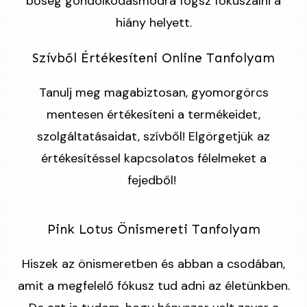
bőség gondolkodásmódra fogsz fókuszálni a
hiány helyett.
Szívből Értékesíteni Online Tanfolyam
Tanulj meg magabiztosan, gyomorgörcs
mentesen értékesíteni a termékeidet,
szolgáltatásaidat, szívből! Elgörgetjük az
értékesítéssel kapcsolatos félelmeket a
fejedből!
Pink Lotus Önismereti Tanfolyam
Hiszek az önismeretben és abban a csodában,
amit a megfelelő fókusz tud adni az életünkben.