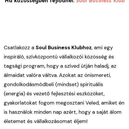
Ha közösségben fejlődnél:
Soul Business Klub
Csatlakozz a
S
oul Business Klub
hoz
, ami egy
inspiráló, szívközpontú vállalkozói közösség és
tagsági program, hogy a szíved útján haladj, az
álmaidat valóra váltva. Azokat az önismereti,
gondolkodásmódbeli (mindset) spirituális
(energia) és vezető fejlesztési eszközöket,
gyakorlatokat fogom megosztani Veled, amiket én
is használok minden nap azért, hogy a saját álom
életemet és vállalkozásomat éljem!