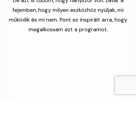
De azt is tudom, hogy hányszor volt zavar a
fejemben, hogy milyen eszközhöz nyúljak, mi
működik és mi nem. Pont ez inspirált arra, hogy
megalkossam ezt a programot.