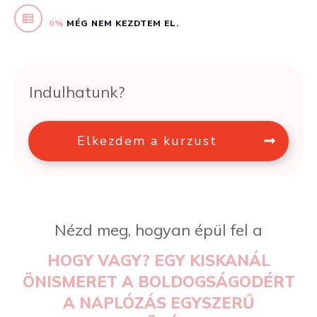
0%
MÉG NEM KEZDTEM EL.
Indulhatunk?
Elkezdem a kurzust
Nézd meg, hogyan épül fel a
HOGY VAGY? EGY KISKANÁL
ÖNISMERET A BOLDOGSÁGODÉRT
A NAPLÓZÁS EGYSZERŰ