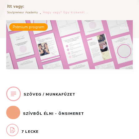
Itt v
agy:
Soulpreneur Academy
Hogy vagy? Egy kiskanál önismeret a boldogságodért a naplózás egyszerű eszközével!
Prémium program
NONE
SZÖVEG / MUNKAFÜZET
SZÍVBŐL ÉLNI - ÖNSIMERET
7 LECKE