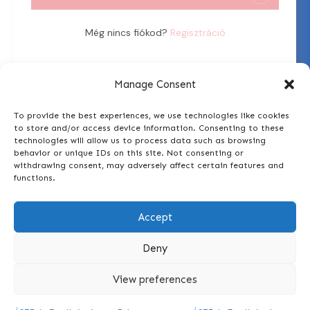
Még nincs fiókod?
Regisztráció
Manage Consent
To provide the best experiences, we use technologies like cookies
to store and/or access device information. Consenting to these
technologies will allow us to process data such as browsing
behavior or unique IDs on this site. Not consenting or
withdrawing consent, may adversely affect certain features and
functions.
Általános Szerződési Feltételek és Adatvédelmi
Accept
Tájékoztató elolvasása!
Deny
View preferences
Szeretnél kérdezni?
info@tolgyessyzsofi.hu