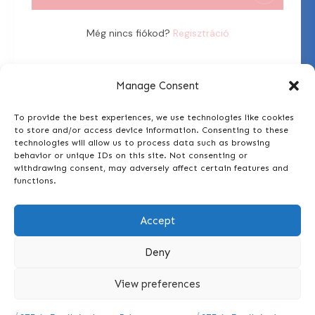
Még nincs fiókod?
Regisztráció
Manage Consent
To provide the best experiences, we use technologies like cookies
to store and/or access device information. Consenting to these
technologies will allow us to process data such as browsing
behavior or unique IDs on this site. Not consenting or
withdrawing consent, may adversely affect certain features and
functions.
Általános Szerződési Feltételek és Adatvédelmi
Accept
Tájékoztató elolvasása!
Deny
View preferences
Szeretnél kérdezni?
info@tolgyessyzsofi.hu