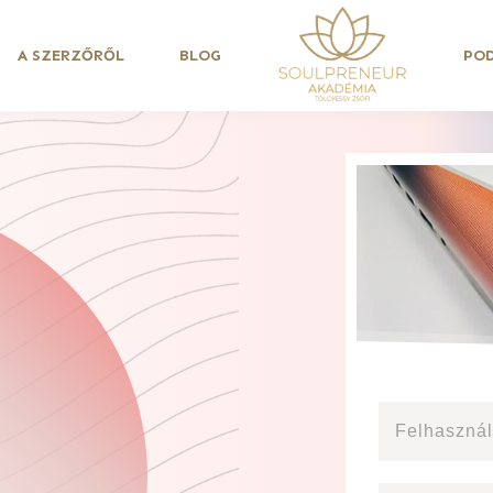
A SZERZŐRŐL
BLOG
PO