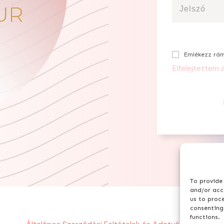
Emlékezz rá
Elfelejtettem 
To provide 
and/or acce
us to proc
consenting
functions.