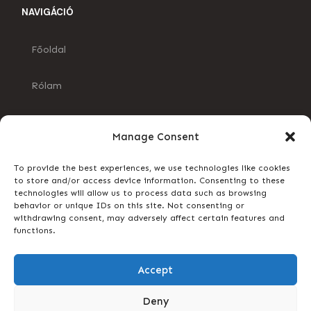
NAVIGÁCIÓ
Főoldal
Rólam
Blog
Manage Consent
Kapcsolat
To provide the best experiences, we use technologies like cookies
to store and/or access device information. Consenting to these
INFORMÁCIÓK
technologies will allow us to process data such as browsing
behavior or unique IDs on this site. Not consenting or
withdrawing consent, may adversely affect certain features and
Adatkezelés
functions.
ÁSZF
Accept
Impresszum
Deny