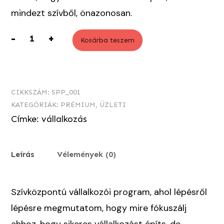
mindezt szívből, önazonosan.
-
+
Kosárba teszem
Soulpreneur
Csoportos
Mentor
CIKKSZÁM:
SPP_001
Program
KATEGÓRIÁK:
PRÉMIUM
,
ÜZLETI
mennyiség
Címke:
vállalkozás
Leírás
Vélemények (0)
Szívközpontú vállalkozói program, ahol lépésről
lépésre megmutatom, hogy mire fókuszálj