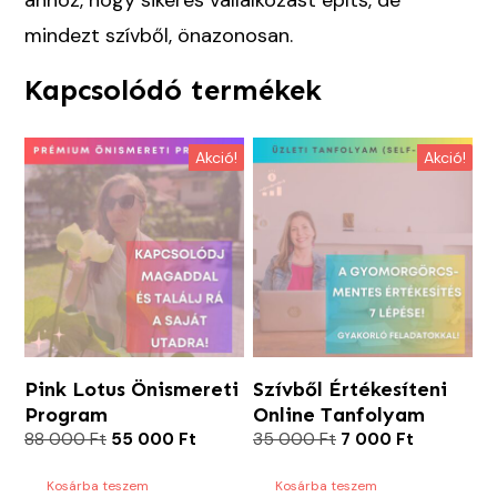
ahhoz, hogy sikeres vállalkozást építs, de
mindezt szívből, önazonosan.
Kapcsolódó termékek
Akció!
Akció!
Pink Lotus Önismereti
Szívből Értékesíteni
Program
Online Tanfolyam
Original
Current
Original
Current
88 000
Ft
55 000
Ft
35 000
Ft
7 000
Ft
price
price
price
price
was:
is:
was:
is:
Kosárba teszem
Kosárba teszem