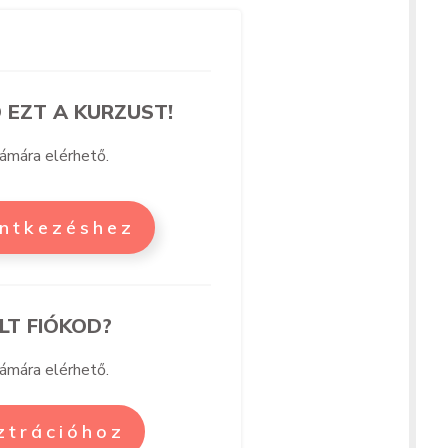
 EZT A KURZUST!
zámára elérhető.
entkezéshez
LT FIÓKOD?
zámára elérhető.
sztrációhoz