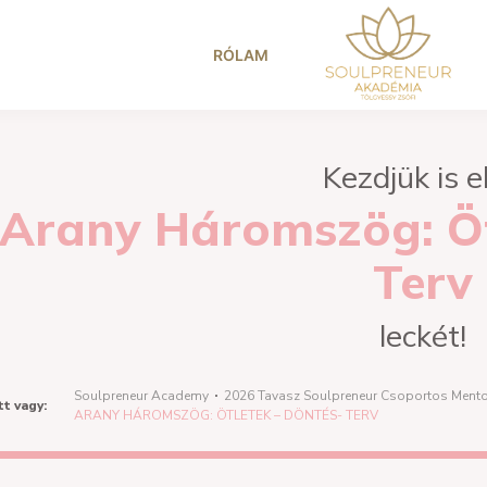
RÓLAM
Kezdjük is e
Arany Háromszög: Öt
Terv
leckét!
Soulpreneur Academy
2026 Tavasz Soulpreneur Csoportos Ment
tt vagy:
ARANY HÁROMSZÖG: ÖTLETEK – DÖNTÉS- TERV