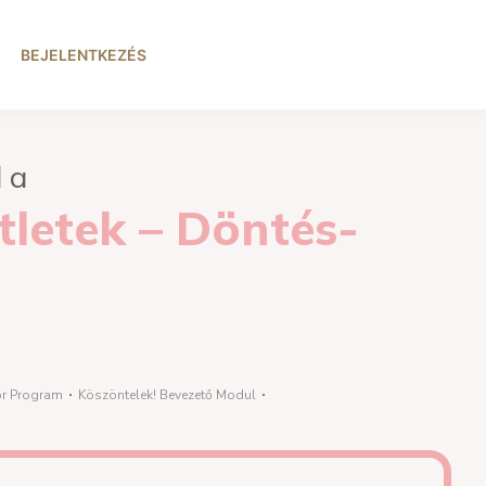
BEJELENTKEZÉS
l a
letek – Döntés-
or Program
Köszöntelek! Bevezető Modul