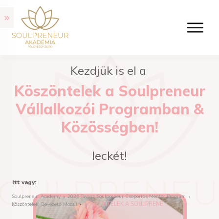
Kezdjük is el a
Köszöntelek a Soulpreneur
Vállalkozói Programban &
Közösségben!
leckét!
Itt vagy:
Soulpreneur Academy
2026 Tavasz Soulpreneur Csoportos Mentor Program
KÖSZÖNTELEK A SOULPRENEUR VÁLLALKOZÓI PROGRAMBAN & KÖZÖSSÉGBEN!
Köszöntelek! Bevezető Modul