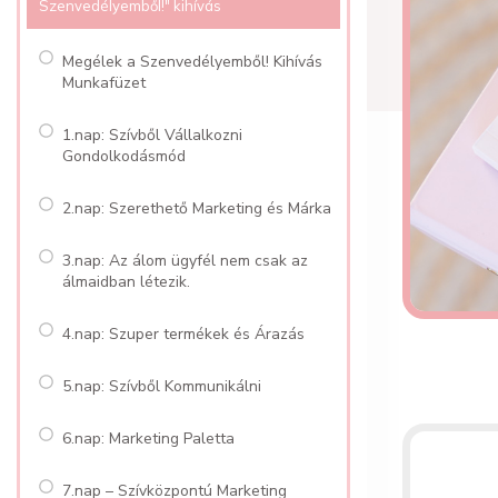
Szenvedélyemből!" kihívás
Megélek a Szenvedélyemből! Kihívás
Munkafüzet
1.nap: Szívből Vállalkozni
Gondolkodásmód
2.nap: Szerethető Marketing és Márka
3.nap: Az álom ügyfél nem csak az
álmaidban létezik.
4.nap: Szuper termékek és Árazás
5.nap: Szívből Kommunikálni
6.nap: Marketing Paletta
7.nap – Szívközpontú Marketing