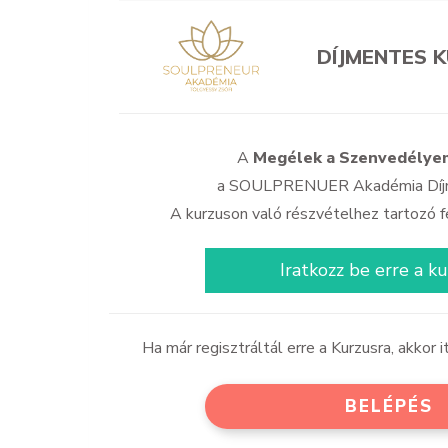
DÍJMENTES 
A
Megélek a Szenvedélyem
a SOULPRENUER Akadémia Díjm
A kurzuson való részvételhez tartozó fe
Iratkozz be erre a k
Ha már regisztráltál erre a Kurzusra, akkor i
BELÉPÉS