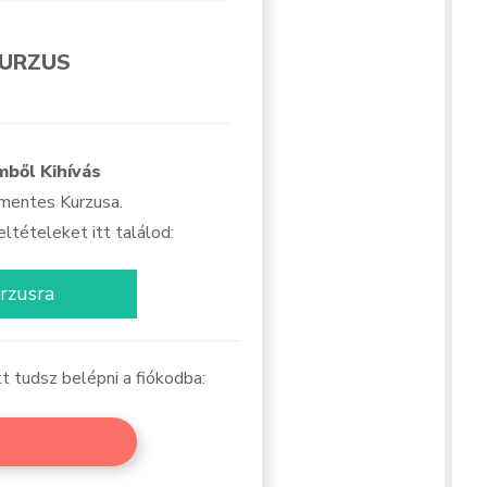
KURZUS
ből Kihívás
entes Kurzusa.
ltételeket itt találod:
urzusra
tt tudsz belépni a fiókodba: