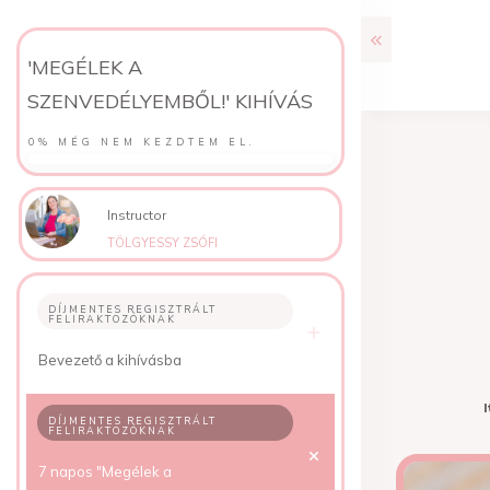
'MEGÉLEK A
SZENVEDÉLYEMBŐL!' KIHÍVÁS
0%
MÉG NEM KEZDTEM EL.
Instructor
TÖLGYESSY ZSÓFI
DÍJMENTES REGISZTRÁLT
FELIRAKTOZÓKNAK
Bevezető a kihívásba
I
DÍJMENTES REGISZTRÁLT
FELIRAKTOZÓKNAK
7 napos "Megélek a