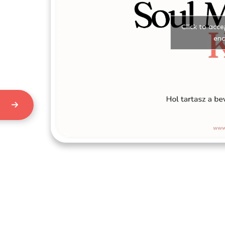
Click to acc
ena