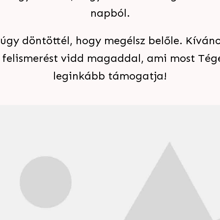
napból.
 úgy döntöttél, hogy megélsz belőle. Kíván
s felismerést vidd magaddal, ami most Tége
leginkább támogatja!