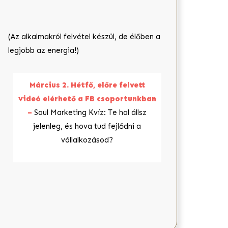
(Az alkalmakról felvétel készül, de élőben a
legjobb az energia!)
Március 2. Hétfő, előre felvett
videó elérhető a FB csoportunkban
–
Soul Marketing Kvíz: Te hol állsz
jelenleg, és hova tud fejlődni a
vállalkozásod?