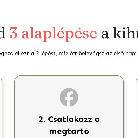
ed
3 alaplépése
a kih
égezd el ezt a 3 lépést, mielőtt belevágsz az első nap
2. Csatlakozz a
megtartó