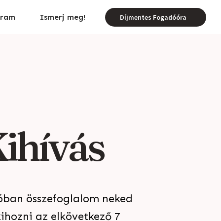
gram
Ismerj meg!
Díjmentes Fogadóóra
ihívás
óban összefoglalom neked
ihozni az elkövetkező 7