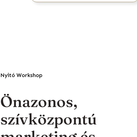
Nyitó Workshop
Önazonos,
szívközpontú
marketing és