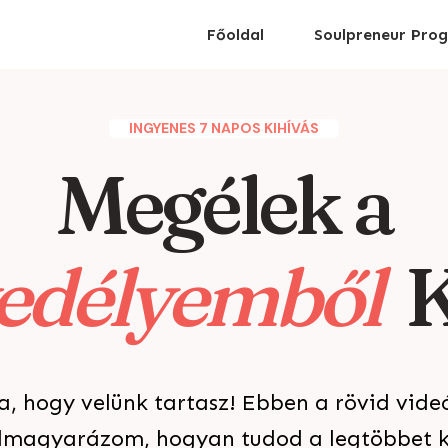
Főoldal
Soulpreneur Pro
INGYENES 7 NAPOS KIHÍVÁS
Megélek a
edélyemből
K
 hogy velünk tartasz! Ebben a rövid vide
 elmagyarázom, hogyan tudod a legtöbbet k