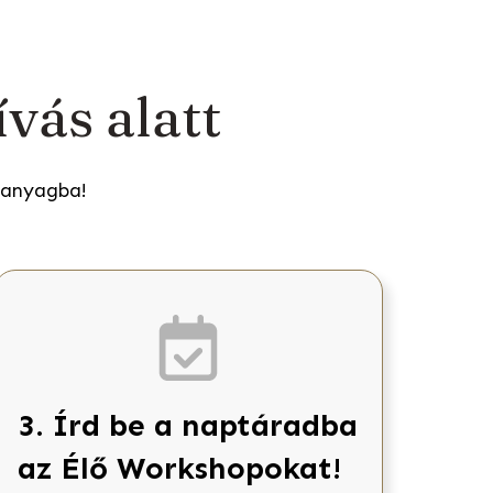
ívás alatt
i anyagba!
3. Írd be a naptáradba
az Élő Workshopokat!