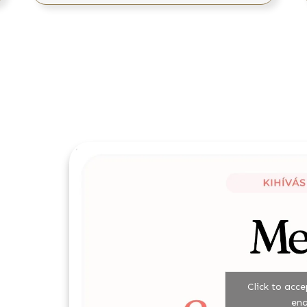
Click to acc
ena