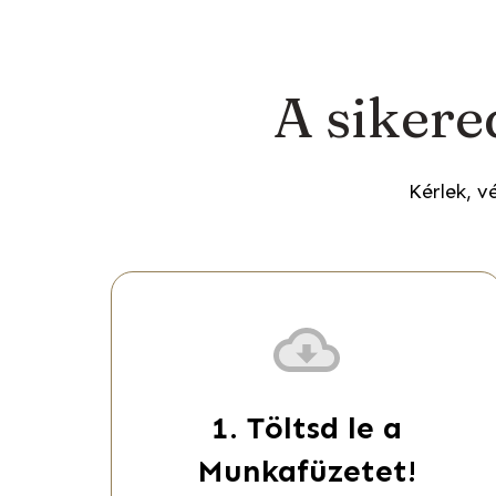
A siker
Kérlek, v
1. Töltsd le a
Munkafüzetet!