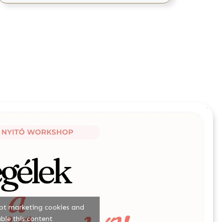
ept marketing cookies and
ble this content