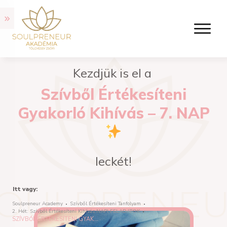
Kezdjük is el a
Szívből Értékesíteni
Gyakorló Kihívás – 7. NAP
leckét!
Itt vagy:
Soulpreneur Academy
Szívből Értékesíteni Tanfolyam
2. Hét: Szívből Értékesíteni Kihívás NAPI FELADATOK
SZÍVBŐL ÉRTÉKESÍTENI GYAKORLÓ KIHÍVÁS – 7. NAP