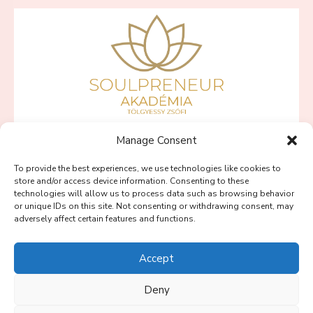
Manage Consent
SZÍVBŐL VÁLLALKOZNI PROGRAMOK
To provide the best experiences, we use technologies like cookies to
PINK LOTUS PROGRAM
store and/or access device information. Consenting to these
technologies will allow us to process data such as browsing behavior
BLOG
or unique IDs on this site. Not consenting or withdrawing consent, may
adversely affect certain features and functions.
SOULPRENEUR PODCAST
RÓLAM
Accept
KAPCSOLAT
Deny