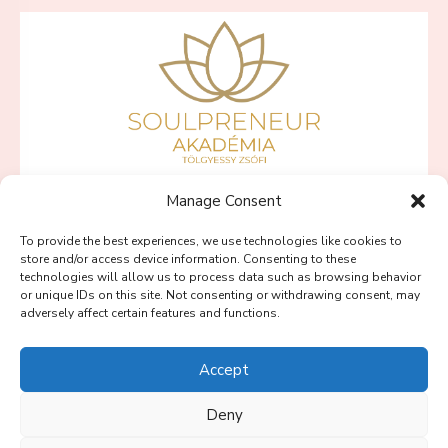
Manage Consent
SZÍVBŐL VÁLLALKOZNI PROGRAMOK
To provide the best experiences, we use technologies like cookies to
PINK LOTUS PROGRAM
store and/or access device information. Consenting to these
technologies will allow us to process data such as browsing behavior
BLOG
or unique IDs on this site. Not consenting or withdrawing consent, may
adversely affect certain features and functions.
SOULPRENEUR PODCAST
RÓLAM
Accept
KAPCSOLAT
Deny