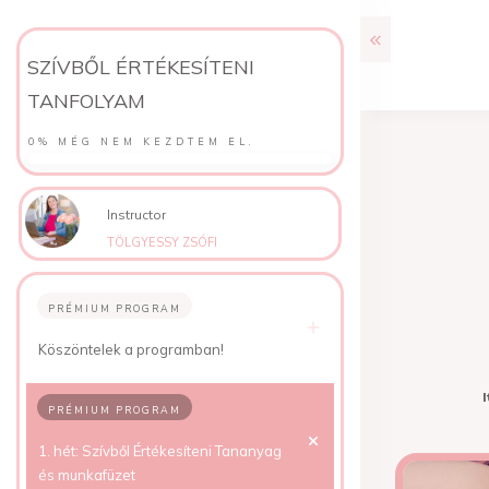
SZÍVBŐL ÉRTÉKESÍTENI
TANFOLYAM
0%
MÉG NEM KEZDTEM EL.
Instructor
TÖLGYESSY ZSÓFI
PRÉMIUM PROGRAM
Köszöntelek a programban!
I
PRÉMIUM PROGRAM
1. hét: Szívből Értékesíteni Tananyag
és munkafüzet