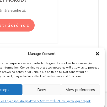
zámára elérhető.
sztrációhoz
Manage Consent
he best experiences, we use technologies like cookies to store and/or
ce information. Consenting to these technologies will allow us to process
s browsing behavior or unique IDs on this site. Not consenting or
BLOG
consent, may adversely affect certain features and functions.
RÓLAM
SOULPRENEUR
KAPCSOLAT
PODCAST
ccept
Deny
View preferences
 és Egyéb jogi dolgok
Privacy Statement
ÁSZF és Egyéb jogi dolgok
 / 2021 -
Privacy Policy