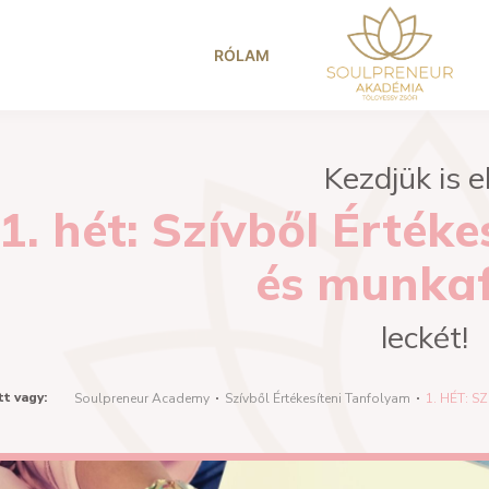
RÓLAM
Kezdjük is e
1. hét: Szívből Érték
és munka
leckét!
tt vagy:
Soulpreneur Academy
Szívből Értékesíteni Tanfolyam
1. HÉT: 