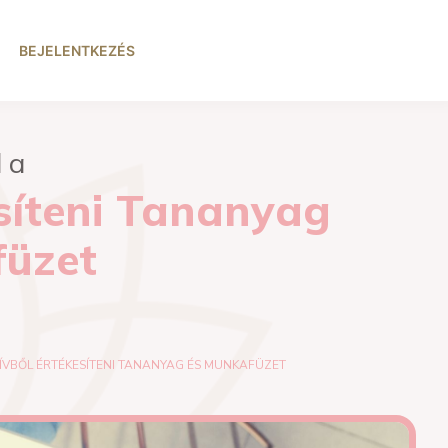
BEJELENTKEZÉS
l a
esíteni Tananyag
füzet
SZÍVBŐL ÉRTÉKESÍTENI TANANYAG ÉS MUNKAFÜZET