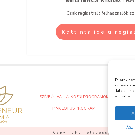
Csak regisztrált felhasználók s
Kattints ide a regi
To provide t
access devi
data such a
withdrawing 
SZÍVBŐL VÁLLALKOZNI PROGRAMOK
PINK LOTUS PROGRAM
A
ÁSZF
Copyright Tölgyessy Zsófi