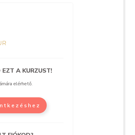
 EZT A KURZUST!
zámára elérhető.
entkezéshez
LT FIÓKOD?