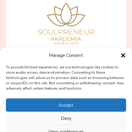
Manage Consent
SZÍVBŐL VÁLLALKOZNI PROGRAMOK
To provide the best experiences, we use technologies like cookies to
PINK LOTUS PROGRAM
store and/or access device information. Consenting to these
technologies will allow us to process data such as browsing behavior
BLOG
or unique IDs on this site. Not consenting or withdrawing consent, may
adversely affect certain features and functions.
SOULPRENEUR PODCAST
RÓLAM
Accept
KAPCSOLAT
Deny
View preferences