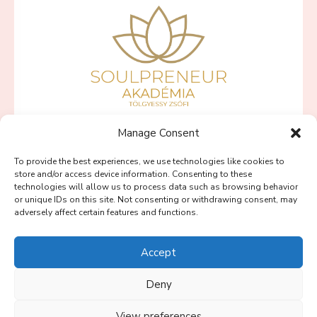
Manage Consent
SZÍVBŐL VÁLLALKOZNI PROGRAMOK
To provide the best experiences, we use technologies like cookies to
PINK LOTUS PROGRAM
store and/or access device information. Consenting to these
technologies will allow us to process data such as browsing behavior
BLOG
or unique IDs on this site. Not consenting or withdrawing consent, may
adversely affect certain features and functions.
SOULPRENEUR PODCAST
RÓLAM
Accept
KAPCSOLAT
Deny
View preferences