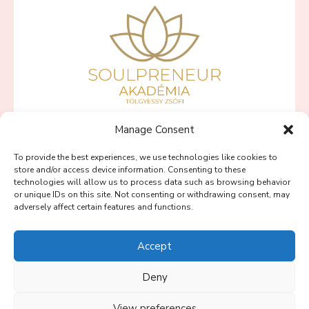
Manage Consent
SZÍVBŐL VÁLLALKOZNI PROGRAMOK
To provide the best experiences, we use technologies like cookies to
PINK LOTUS PROGRAM
store and/or access device information. Consenting to these
technologies will allow us to process data such as browsing behavior
BLOG
or unique IDs on this site. Not consenting or withdrawing consent, may
adversely affect certain features and functions.
SOULPRENEUR PODCAST
RÓLAM
Accept
KAPCSOLAT
Deny
View preferences