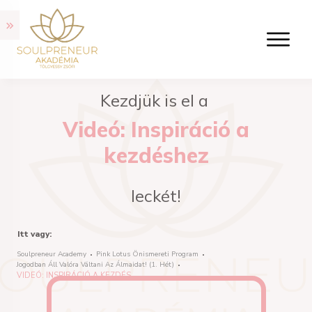
Kezdjük is el a
Videó: Inspiráció a
kezdéshez
leckét!
Itt vagy:
Soulpreneur Academy
Pink Lotus Önismereti Program
Jogodban Áll Valóra Váltani Az Álmaidat! (1. Hét)
VIDEÓ: INSPIRÁCIÓ A KEZDÉSHEZ