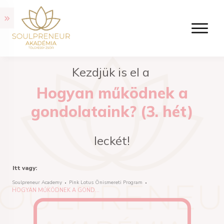
Kezdjük is el a
Hogyan működnek a
gondolataink? (3. hét)
leckét!
Itt vagy:
Soulpreneur Academy
Pink Lotus Önismereti Program
HOGYAN MŰKÖDNEK A GONDOLATAINK? (3. HÉT)