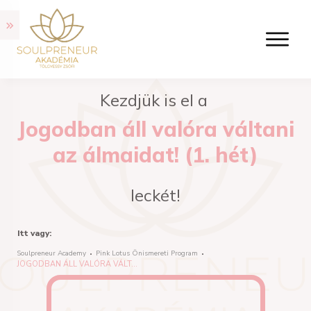
Kezdjük is el a
Jogodban áll valóra váltani
az álmaidat! (1. hét)
leckét!
Itt vagy:
Soulpreneur Academy
Pink Lotus Önismereti Program
JOGODBAN ÁLL VALÓRA VÁLTANI AZ ÁLMAIDAT! (1. HÉT)