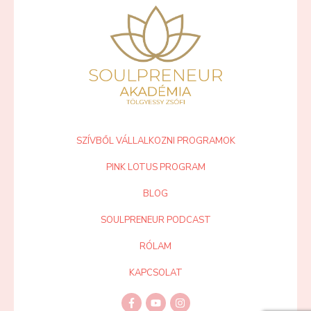
SZÍVBŐL VÁLLALKOZNI PROGRAMOK
PINK LOTUS PROGRAM
BLOG
SOULPRENEUR PODCAST
RÓLAM
KAPCSOLAT