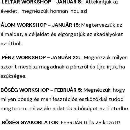
LELTÁR WORKSHOP - JANUÁR 8:
Áttekintjük az
évedet, megnézzük honnan indulsz!
ÁLOM WORKSHOP - JANUÁR 15:
Megtervezzük az
álmaidat, a céljaidat és elgörgetjük az akadályokat
az útból!
PÉNZ WORKSHOP - JANUÁR 22:
: Megnézzük milyen
sztorit mesélsz magadnak a pénzről és újra írjuk, ha
szükséges.
BŐ
SÉG WORKSHOP - FEBRUÁR 5
:
Megnézzük, hogy
milyen bőség és manifesztációs eszközökkel tudod
megteremteni az álmaidat és a bőséget az életedbe.
BŐSÉG GYAKORLATOK
: FEBRUÁR 6 és 28 között!