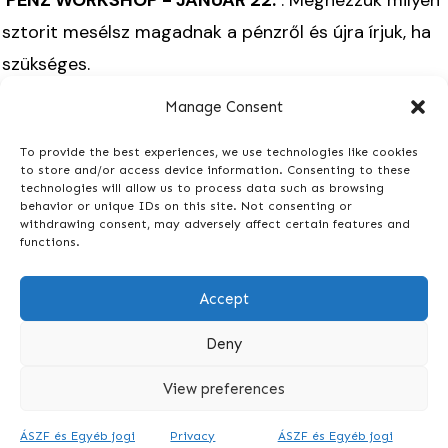
PÉNZ WORKSHOP - JANUÁR 22:
: Megnézzük milyen
sztorit mesélsz magadnak a pénzről és újra írjuk, ha
szükséges.
Manage Consent
BŐ
SÉG WORKSHOP - FEBRUÁR 5
:
Megnézzük, hogy
milyen bőség és manifesztációs eszközökkel tudod
To provide the best experiences, we use technologies like cookies
to store and/or access device information. Consenting to these
megteremteni az álmaidat és a bőséget az életedbe.
technologies will allow us to process data such as browsing
behavior or unique IDs on this site. Not consenting or
BŐSÉG GYAKORLATOK
: FEBRUÁR 6 és 28 között!
withdrawing consent, may adversely affect certain features and
functions.
A klub további, tavaszi programjai, időpontjai,
Accept
később lesznek elérhetőek!
Deny
View preferences
ÁSZF és Egyéb jogi
Privacy
ÁSZF és Egyéb jogi