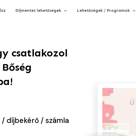
Ősz
Díjmentes lehetőségek
Lehetőségek / Programok
y csatlakozol
 Bőség
ba!
 / díjbekérő / számla