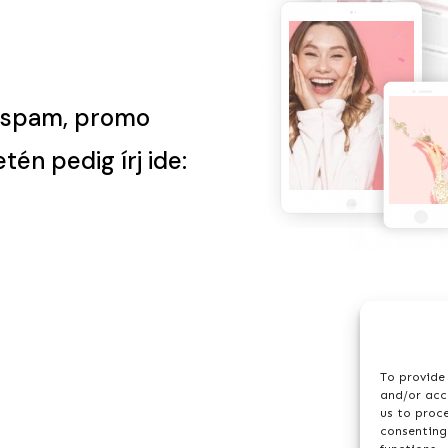
a spam, promo
én pedig írj ide:
To provide 
and/or acce
us to proc
consenting