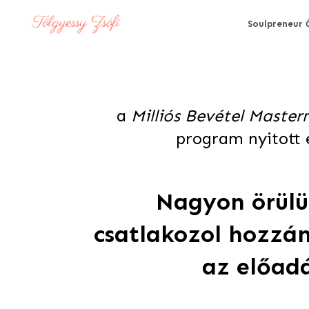
Soulpreneur 
a
Milliós Bevétel Maste
program nyitott
Nagyon örülü
csatlakozol hozzán
az előad