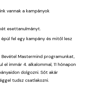
aink vannak a kampányok
ét esettanulmányt.
 épül fel egy kampány és mitől lesz
ós Bevétel Mastermind programunkat,
ul el immár 4. alkalommal, 11 hónapon
ányaidon dolgozni. Sőt akár
éggel tudsz csatlakozni.