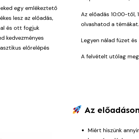
neked egy emlékeztető
Az előadás 10:00-től, 
ékes lesz az előadás,
olvashatod a témákat
al és ott fogjuk
ind kedvezményes
Legyen nálad füzet és 
tasztikus előrelépés
A felvételt utólag meg
Az előadáson
Miért hiszünk annyi