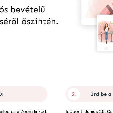
iós bevételű
éről őszintén.
2.
D!
Írd be a
iled és a Zoom linked.
Időpont:
Június 25, Cs