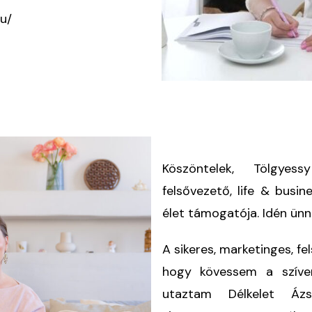
u/
Köszöntelek, Tölgyes
felsővezető, life & busin
élet támogatója. Idén ünne
A sikeres, marketinges, f
hogy kövessem a szíve
utaztam Délkelet Áz