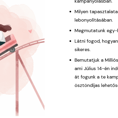
kampányolásban.
Milyen tapasztalat
lebonyolításában.
Megmutatunk egy-k
Látni fogod, hogyan
sikeres.
Bemutatjuk a Milli
ami Július 14-én ind
át fogunk a te kamp
ösztöndíjas lehetős