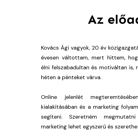
Az előa
Kovács Ági vagyok, 20 év közigazgatá
évesen váltottam, mert hittem, ho
élni felszabadultan és motiváltan is,
héten a pénteket várva.
Online jelenlét megteremtésébe
kialakításában és a marketing folya
segíteni. Szeretném megmutatn
marketing lehet egyszerű és szerethe