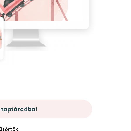
 naptáradba!
ütörtök