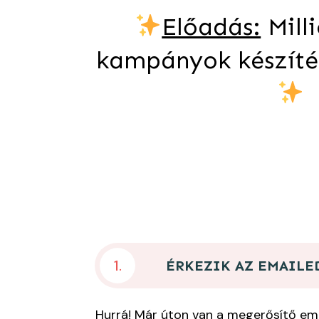
Előadás:
Mill
kampányok készítés
1.
ÉRKEZIK AZ EMAILE
Hurrá! Már úton van a megerősítő ema