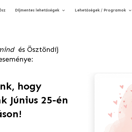
Ősz
Díjmentes lehetőségek
Lehetőségek / Programok
rmind
és Ösztöndíj
 eseménye:
nk, hogy
k Június 25-én
áson!