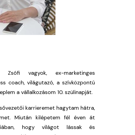
sy Zsófi vagyok, ex-marketinges
ess coach, világutazó, a szívközpontú
plem a vállalkozásom 10. szülinapját.
elsővezetői karrieremet hagytam hátra,
met. Miután kilépetem fél éven át
siában, hogy világot lássak és