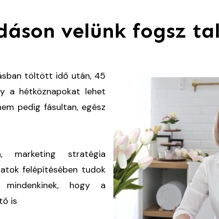
dáson velünk fogsz tal
sban töltött idő után, 45
gy a hétköznapokat lehet
 nem pedig fásultan, egész
n, marketing stratégia
matok felépítésében tudok
i mindenkinek, hogy a
tő is