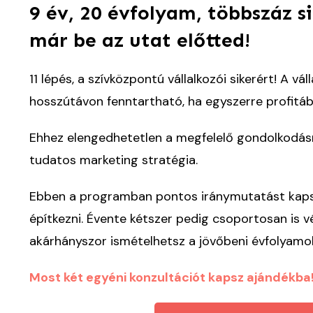
9 év, 20 évfolyam, többszáz si
már be az utat előtted!
11 lépés, a szívközpontú vállalkozói sikerért! A vá
hosszútávon fenntartható, ha egyszerre profitábi
Ehhez elengedhetetlen a megfelelő gondolkodás
tudatos marketing stratégia.
Ebben a programban pontos iránymutatást kapsz,
építkezni. Évente kétszer pedig csoportosan is
akárhányszor ismételhetsz a jövőbeni évfolyamo
Most két egyéni konzultációt kapsz ajándékba