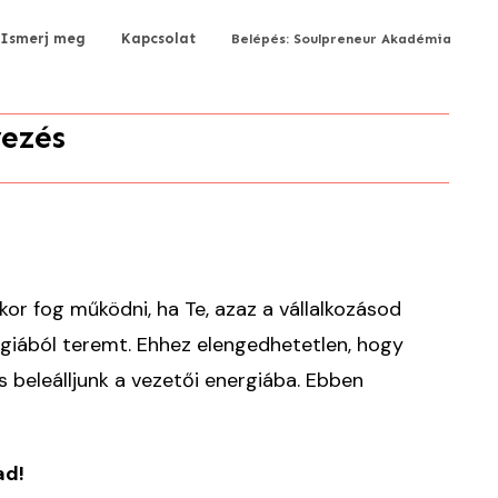
Ismerj meg
Kapcsolat
Belépés: Soulpreneur Akadémia
vezés
kor fog működni, ha Te, azaz a vállalkozásod
rgiából teremt. Ehhez elengedhetetlen, hogy
és beleálljunk a vezetői energiába. Ebben
ad!