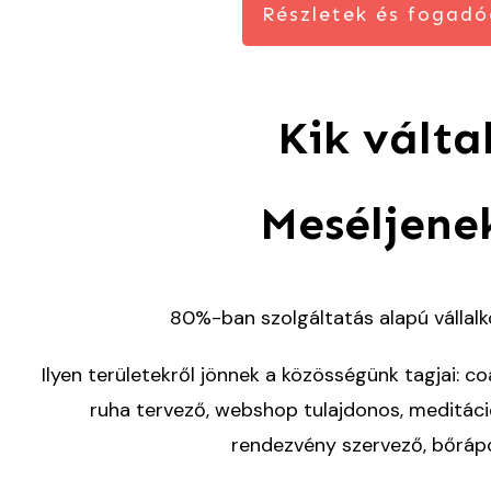
Részletek és fogadó
Kik vált
Meséljenek
80%-ban szolgáltatás alapú vállalk
Ilyen területekről jönnek a közösségünk tagjai: c
o
ruha tervező, webshop tulajdonos, meditáció 
rendezvény szervező, bőrápo