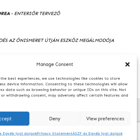
DREA
- ENTERIŐR TERVEZŐ
DÉS AZ ÖNISMERET ÚTJÁN ESZKÖZ MEGÁLMODÓJA
Manage Consent
the best experiences, we use technologies like cookies to store
ss device information. Consenting to these technologies will allow
ess data such as browsing behavior or unique IDs on this site. Not
 or withdrawing consent, may adversely affect certain features and
ccept
Deny
View preferences
Szeretnél kérdezni?
info@tolgyessyzsofi.hu
s Egyéb jogi dolgok
Privacy Statement
ÁSZF és Egyéb jogi dolgok