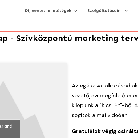
Díjmentes lehetőségek
Szolgáltatásaim
ap - Szívközpontú marketing ter
Az egész vállalkozásod ak
vezetője a megfelelő ene
kilépjünk a "kicsi Én"-ből 
segítek a mai videóan!
ies and
Gratulálok végig csinált