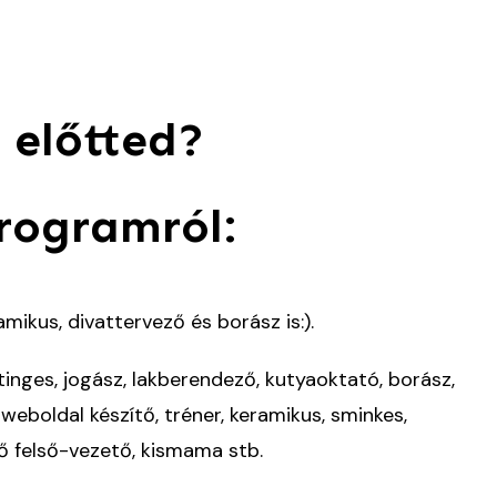
 előtted?
programról:
mikus, divattervező és borász is:).
etinges, jogász, lakberendező, kutyaoktató, borász,
weboldal készítő, tréner, keramikus, sminkes,
ő felső-vezető, kismama stb.