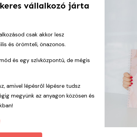
keres vállalkozó járta
llalkozásod csak akkor lesz
lis és örömteli, önazonos.
mód és egy szívközpontú, de mégis
 amivel lépésről lépésre tudsz
 végig megyünk az anyagon közösen és
kban!
!