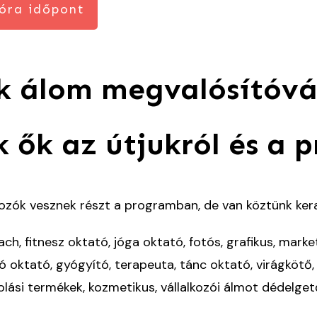
óra időpont
ak álom megvalósítóvá
 ők az útjukról és a 
ozók vesznek részt a programban, de van köztünk kera
ach, fitnesz oktató, jóga oktató, fotós, grafikus, mark
oktató, gyógyító, terapeuta, tánc oktató, virágkötő, 
lási termékek, kozmetikus, vállalkozói álmot dédelget