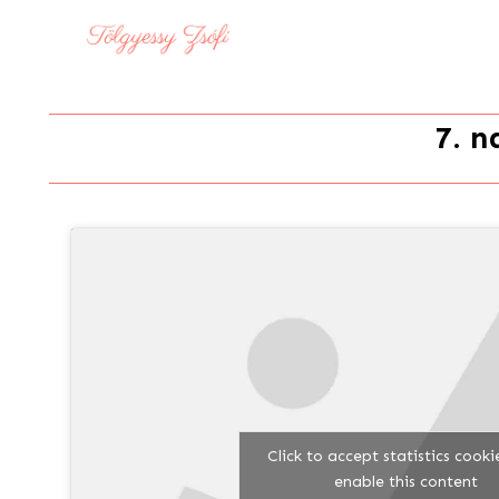
7. n
Click to accept statistics cook
enable this content