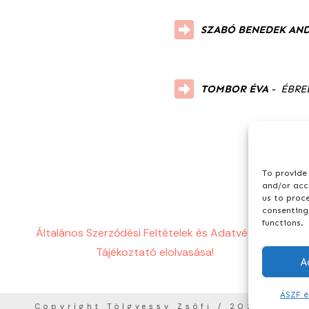
SZABÓ BENEDEK AN
TOMBOR ÉVA
- ÉBRE
To provide 
and/or acce
us to proc
consenting
functions.
Általános Szerződési Feltételek és Adatvédelmi
Tájékoztató elolvasása!
A
ÁSZF é
Copyright Tölgyessy Zsófi / 2024