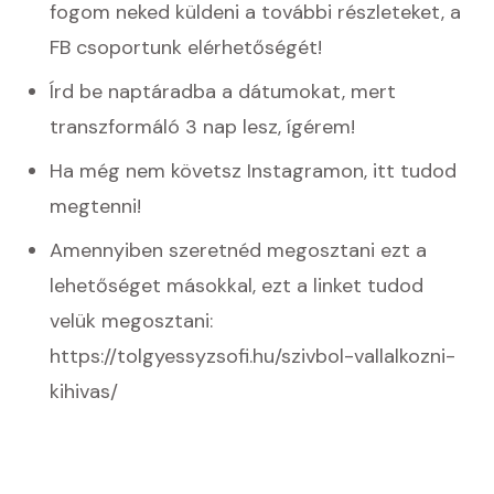
fogom neked küldeni a további részleteket, a
FB csoportunk elérhetőségét!
Írd be naptáradba a dátumokat, mert
transzformáló 3 nap lesz, ígérem!
Ha még nem követsz Instagramon,
itt tudod
megtenni
!
Amennyiben szeretnéd megosztani ezt a
lehetőséget másokkal, ezt a linket tudod
velük megosztani:
https://tolgyessyzsofi.hu/szivbol-vallalkozni-
kihivas/