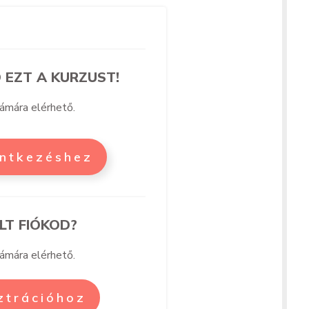
 EZT A KURZUST!
zámára elérhető.
entkezéshez
LT FIÓKOD?
zámára elérhető.
sztrációhoz