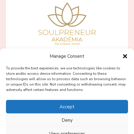
Manage Consent
SZÍVBŐL VÁLLALKOZNI PROGRAMOK
To provide the best experiences, we use technologies like cookies to
PINK LOTUS PROGRAM
store and/or access device information. Consenting to these
technologies will allow us to process data such as browsing behavior
BLOG
or unique IDs on this site. Not consenting or withdrawing consent, may
adversely affect certain features and functions.
SOULPRENEUR PODCAST
RÓLAM
Accept
KAPCSOLAT
Deny
View preferences