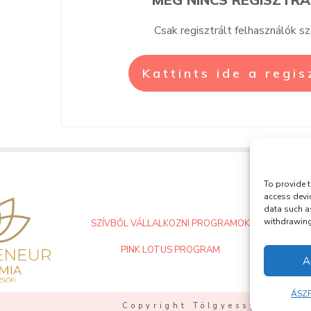
Csak regisztrált felhasználók s
Kattints ide a regi
To provide t
access devi
data such a
withdrawing 
SZÍVBŐL VÁLLALKOZNI PROGRAMOK
PINK LOTUS PROGRAM
A
ÁSZF
Copyright Tölgyessy Zsófi