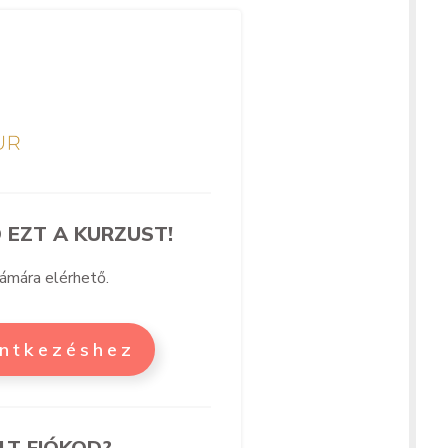
 EZT A KURZUST!
zámára elérhető.
entkezéshez
LT FIÓKOD?