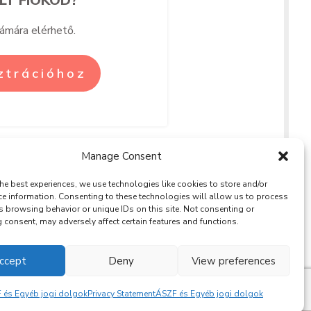
zámára elérhető.
sztrációhoz
Manage Consent
he best experiences, we use technologies like cookies to store and/or
ce information. Consenting to these technologies will allow us to process
s browsing behavior or unique IDs on this site. Not consenting or
BLOG
consent, may adversely affect certain features and functions.
RÓLAM
SOULPRENEUR
KAPCSOLAT
PODCAST
ccept
Deny
View preferences
 és Egyéb jogi dolgok
Privacy Statement
ÁSZF és Egyéb jogi dolgok
 / 2021 -
Privacy Policy