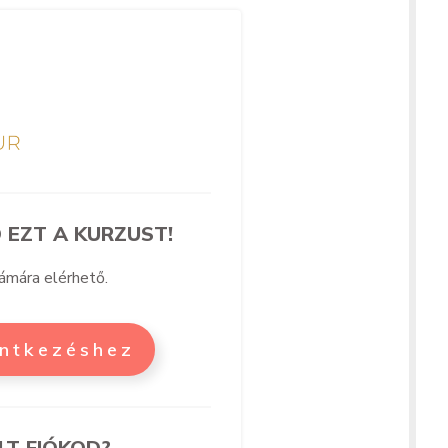
 EZT A KURZUST!
zámára elérhető.
entkezéshez
LT FIÓKOD?