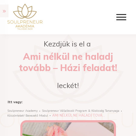
Kezdjük is el a
Ami nélkül ne haladj
tovább – Házi feladat!
leckét!
Itt vagy:
Soulpreneur Academy
Soulpreneur Vállalkozói Program & Közösség Tananyaga
AMI NÉLKÜL NE HALADJ TOVÁBB – HÁZI FELADAT!
Köszöntelek! Bevezető Modul