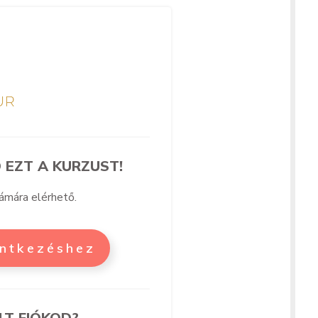
 EZT A KURZUST!
zámára elérhető.
entkezéshez
LT FIÓKOD?