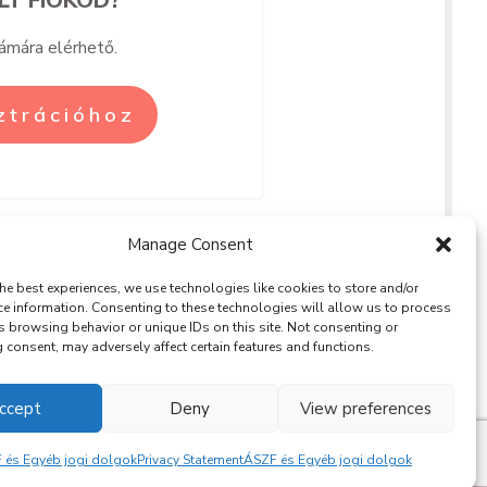
zámára elérhető.
sztrációhoz
Manage Consent
he best experiences, we use technologies like cookies to store and/or
ce information. Consenting to these technologies will allow us to process
s browsing behavior or unique IDs on this site. Not consenting or
BLOG
consent, may adversely affect certain features and functions.
RÓLAM
SOULPRENEUR
KAPCSOLAT
PODCAST
ccept
Deny
View preferences
 és Egyéb jogi dolgok
Privacy Statement
ÁSZF és Egyéb jogi dolgok
 / 2021 -
Privacy Policy