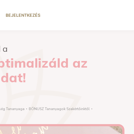
BEJELENTKEZÉS
l a
ptimalizáld az
-dat!
sség Tananyaga
BÓNUSZ Tananyagok Szakértőinktől