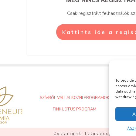
Csak regisztrált felhasználók s
Kattints ide a regi
To provide t
access devi
data such a
withdrawing 
SZÍVBŐL VÁLLALKOZNI PROGRAMOK
PINK LOTUS PROGRAM
A
ÁSZF
Copyright Tölgyessy Zsófi