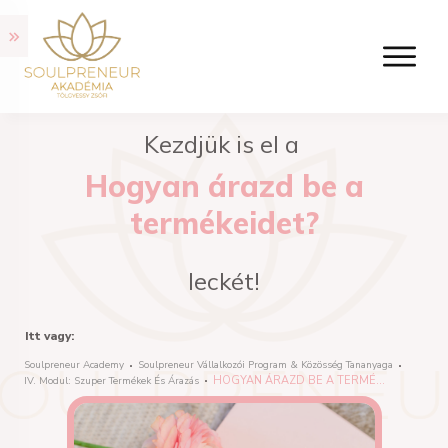
Kezdjük is el a
Hogyan árazd be a
termékeidet?
leckét!
Itt vagy:
Soulpreneur Academy
Soulpreneur Vállalkozói Program & Közösség Tananyaga
HOGYAN ÁRAZD BE A TERMÉKEIDET?
IV. Modul: Szuper Termékek És Árazás