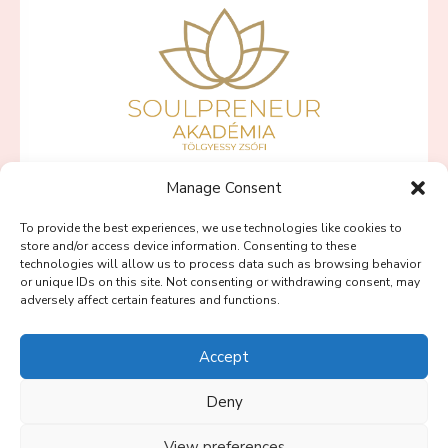
Manage Consent
SZÍVBŐL VÁLLALKOZNI PROGRAMOK
To provide the best experiences, we use technologies like cookies to
PINK LOTUS PROGRAM
store and/or access device information. Consenting to these
technologies will allow us to process data such as browsing behavior
BLOG
or unique IDs on this site. Not consenting or withdrawing consent, may
adversely affect certain features and functions.
SOULPRENEUR PODCAST
RÓLAM
Accept
KAPCSOLAT
Deny
View preferences