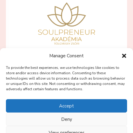
Manage Consent
SZÍVBŐL VÁLLALKOZNI PROGRAMOK
To provide the best experiences, we use technologies like cookies to
PINK LOTUS PROGRAM
store and/or access device information. Consenting to these
technologies will allow us to process data such as browsing behavior
BLOG
or unique IDs on this site. Not consenting or withdrawing consent, may
adversely affect certain features and functions.
SOULPRENEUR PODCAST
RÓLAM
Accept
KAPCSOLAT
Deny
View preferences